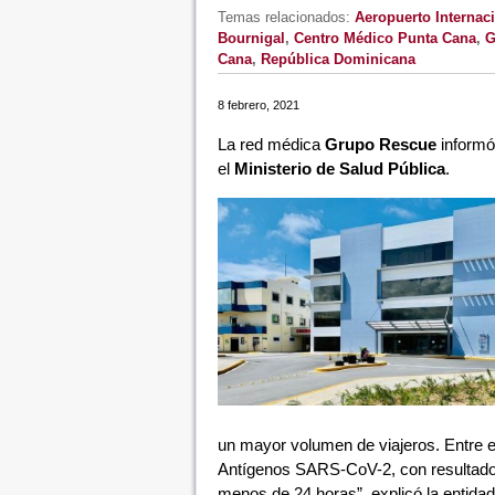
Temas relacionados:
Aeropuerto Internac
Bournigal
,
Centro Médico Punta Cana
,
G
Cana
,
República Dominicana
8 febrero, 2021
La red médica
Grupo Rescue
informó 
el
Ministerio de Salud Pública
.
un mayor volumen de viajeros. Entre el
Antígenos SARS-CoV-2, con resultad
menos de 24 horas”, explicó la entidad