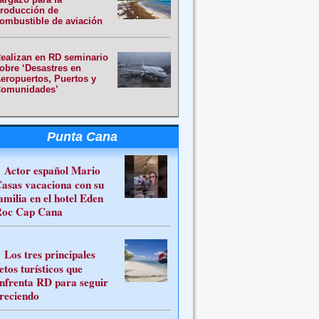
roducción de
ombustible de aviación
ealizan en RD seminario
obre ‘Desastres en
eropuertos, Puertos y
omunidades’
Punta Cana
Actor español Mario
asas vacaciona con su
amilia en el hotel Eden
oc Cap Cana
Los tres principales
etos turísticos que
nfrenta RD para seguir
reciendo