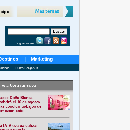
ncipe
Síguenos en:
Destinos
Marketing
Miches
Punta Bergantín
tima hora turística
aseo Doña Blanca
eabrirá el 10 de agosto
ras concluir trabajos de
emozamiento
a IATA evalúa utilizar
argazo para la