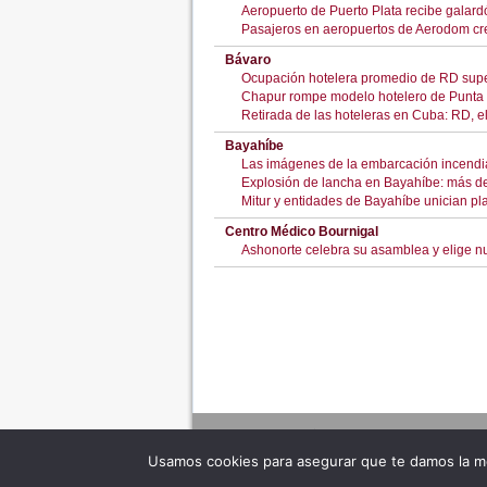
Aeropuerto de Puerto Plata recibe galardó
Pasajeros en aeropuertos de Aerodom cre
Bávaro
Ocupación hotelera promedio de RD supe
Chapur rompe modelo hotelero de Punta 
Retirada de las hoteleras en Cuba: RD, e
Bayahíbe
Las imágenes de la embarcación incend
Explosión de lancha en Bayahíbe: más de 
Mitur y entidades de Bayahíbe unician pla
Centro Médico Bournigal
Ashonorte celebra su asamblea y elige nu
Usamos cookies para asegurar que te damos la me
Adverte