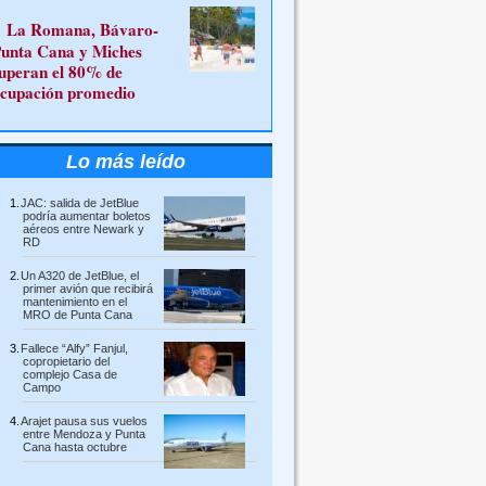
La Romana, Bávaro-
unta Cana y Miches
uperan el 80% de
cupación promedio
Lo más leído
JAC: salida de JetBlue
podría aumentar boletos
aéreos entre Newark y
RD
Un A320 de JetBlue, el
primer avión que recibirá
mantenimiento en el
MRO de Punta Cana
Fallece “Alfy” Fanjul,
copropietario del
complejo Casa de
Campo
Arajet pausa sus vuelos
entre Mendoza y Punta
Cana hasta octubre