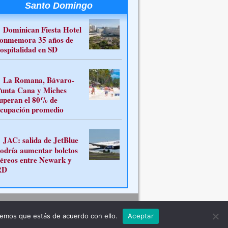
Santo Domingo
Dominican Fiesta Hotel
onmemora 35 años de
ospitalidad en SD
La Romana, Bávaro-
unta Cana y Miches
uperan el 80% de
cupación promedio
JAC: salida de JetBlue
odría aumentar boletos
éreos entre Newark y
RD
Contacto
remos que estás de acuerdo con ello.
Aceptar
ferente