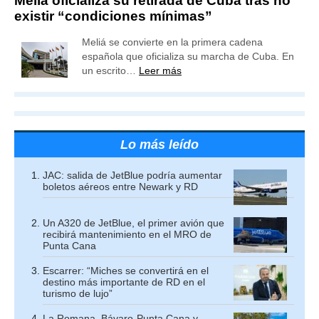
Meliá oficializa su retirada de Cuba tras no
existir “condiciones mínimas”
Meliá se convierte en la primera cadena
española que oficializa su marcha de Cuba. En
un escrito…
Leer más
Lo más leído
JAC: salida de JetBlue podría aumentar
boletos aéreos entre Newark y RD
Un A320 de JetBlue, el primer avión que
recibirá mantenimiento en el MRO de
Punta Cana
Escarrer: “Miches se convertirá en el
destino más importante de RD en el
turismo de lujo”
La Romana, Bávaro-Punta Cana y