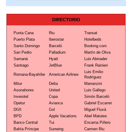
DIRECTORIO
Punta Cana
Riu
Transat
Puerto Plata
Iberostar
Hotelbeds
Santo Domingo
Barceló
Booking.com
San Pedro
Palladium
Martín de Oliva
Samaná
Hyatt
Luis Abinader
Santiago
JetBlue
Frank Rainieri
Luis Emilio
Romana-Bayahíbe
American Airlines
Rodríguez
Mitur
Delta
Marranzini
Asonahores
United
Luis Gallego
Inverotel
Copa
Simón Barceló
Opetur
Avianca
Gabriel Escarrer
DGII
Gol
Miguel Fluxá
BPD
Apple Vacations
Abel Matutes
Banco Central
Tui
Encarna Piñero
Bahía Príncipe
Sunwing
Carmen Riu