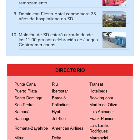
remozamiento
Dominican Fiesta Hotel conmemora 35
años de hospitalidad en SD
Malecón de SD estará cerrado desde
las 11:00 pm por celebración de Juegos
Centroamericanos
DIRECTORIO
Punta Cana
Riu
Transat
Puerto Plata
Iberostar
Hotelbeds
Santo Domingo
Barceló
Booking.com
San Pedro
Palladium
Martín de Oliva
Samaná
Hyatt
Luis Abinader
Santiago
JetBlue
Frank Rainieri
Luis Emilio
Romana-Bayahíbe
American Airlines
Rodríguez
Mitur
Delta
Marranzini