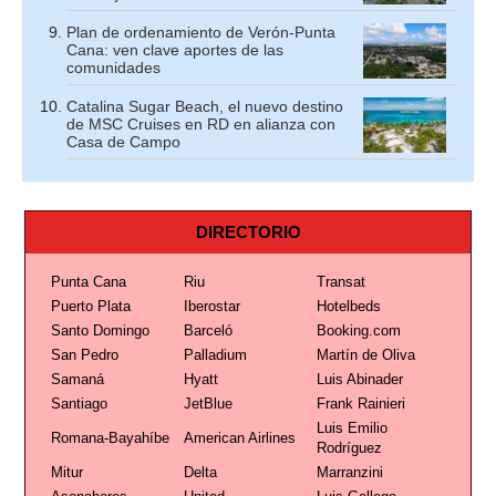
Plan de ordenamiento de Verón-Punta
Cana: ven clave aportes de las
comunidades
Catalina Sugar Beach, el nuevo destino
de MSC Cruises en RD en alianza con
Casa de Campo
DIRECTORIO
Punta Cana
Riu
Transat
Puerto Plata
Iberostar
Hotelbeds
Santo Domingo
Barceló
Booking.com
San Pedro
Palladium
Martín de Oliva
Samaná
Hyatt
Luis Abinader
Santiago
JetBlue
Frank Rainieri
Luis Emilio
Romana-Bayahíbe
American Airlines
Rodríguez
Mitur
Delta
Marranzini