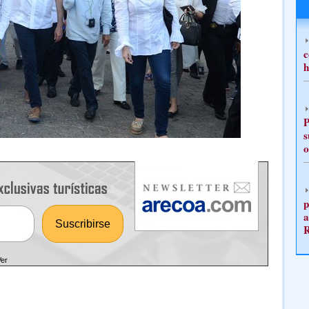
c
h
P
s
o
p
a
Ver