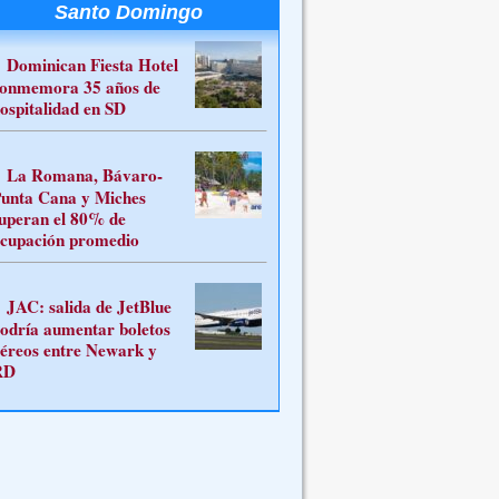
Santo Domingo
Dominican Fiesta Hotel
onmemora 35 años de
ospitalidad en SD
La Romana, Bávaro-
unta Cana y Miches
uperan el 80% de
cupación promedio
JAC: salida de JetBlue
odría aumentar boletos
éreos entre Newark y
RD