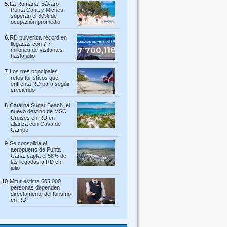
La Romana, Bávaro-
Punta Cana y Miches
superan el 80% de
ocupación promedio
RD pulveriza récord en
llegadas con 7,7
millones de visitantes
hasta julio
Los tres principales
retos turísticos que
enfrenta RD para seguir
creciendo
Catalina Sugar Beach, el
nuevo destino de MSC
Cruises en RD en
alianza con Casa de
Campo
Se consolida el
aeropuerto de Punta
Cana: capta el 58% de
las llegadas a RD en
julio
Mitur estima 605,000
personas dependen
directamente del turismo
en RD