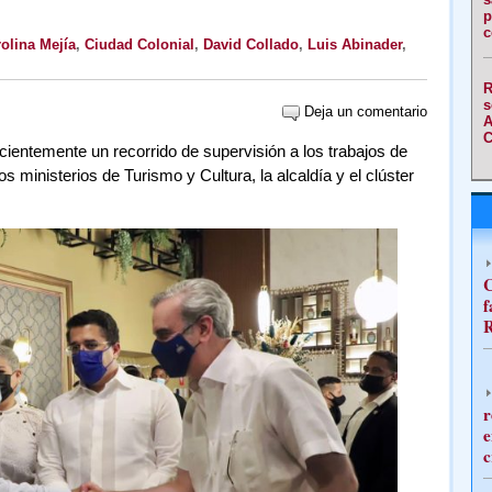
p
c
olina Mejía
,
Ciudad Colonial
,
David Collado
,
Luis Abinader
,
R
s
Deja un comentario
A
C
cientemente un recorrido de supervisión a los trabajos de
 ministerios de Turismo y Cultura, la alcaldía y el clúster
C
f
R
r
e
c