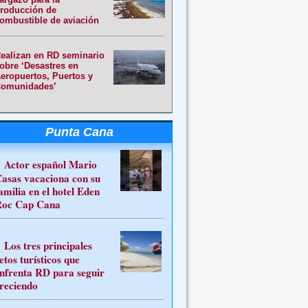
roducción de
ombustible de aviación
ealizan en RD seminario
obre ‘Desastres en
eropuertos, Puertos y
omunidades’
Punta Cana
Actor español Mario
asas vacaciona con su
amilia en el hotel Eden
oc Cap Cana
Los tres principales
etos turísticos que
nfrenta RD para seguir
reciendo