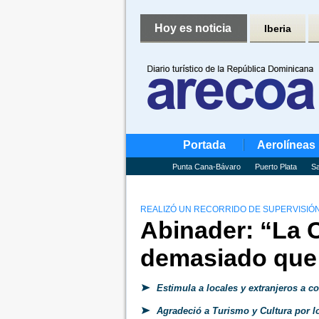
Hoy es noticia
Iberia
Portada
Aerolíneas
Punta Cana-Bávaro
Puerto Plata
Sa
REALIZÓ UN RECORRIDO DE SUPERVISIÓN
Abinader: “La C
demasiado que o
Estimula a locales y extranjeros a co
Agradeció a Turismo y Cultura por lo