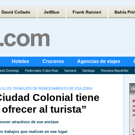
David Collado
JetBlue
Frank Rainieri
Bahía Pri
Hoteles
Cruceros
Agencias de viajes
nto Domingo
Pedernales-Cabo Rojo
Samaná
Santiago
Romana-Bayahíbe
Úl
 A LOS TRABAJOS DE REMOZAMIENTO DE ESA ZONA
iudad Colonial tiene
P
frecer al turista”
r
t
r
nocer atractivos de ese enclave
L
s trabajos que realizan en ese lugar
s