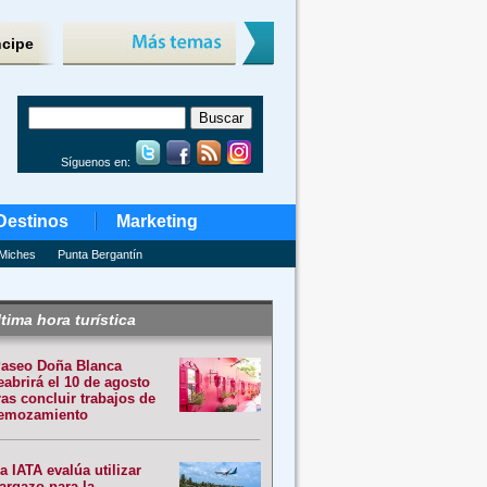
ncipe
Síguenos en:
Destinos
Marketing
Miches
Punta Bergantín
tima hora turística
aseo Doña Blanca
eabrirá el 10 de agosto
ras concluir trabajos de
emozamiento
a IATA evalúa utilizar
argazo para la