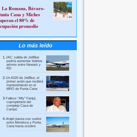
La Romana, Bávaro-
unta Cana y Miches
uperan el 80% de
cupación promedio
Lo más leído
JAC: salida de JetBlue
podría aumentar boletos
aéreos entre Newark y
RD
Un A320 de JetBlue, el
primer avión que recibirá
mantenimiento en el
MRO de Punta Cana
Fallece “Alfy” Fanjul,
copropietario del
complejo Casa de
Campo
Arajet pausa sus vuelos
entre Mendoza y Punta
Cana hasta octubre