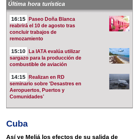
Última hora turística
16:15
Paseo Doña Blanca
reabrirá el 10 de agosto tras
concluir trabajos de
remozamiento
15:10
La IATA evalúa utilizar
sargazo para la producción de
combustible de aviación
14:15
Realizan en RD
seminario sobre ‘Desastres en
Aeropuertos, Puertos y
Comunidades’
Cuba
Así ve Meliá los efectos de su salida de