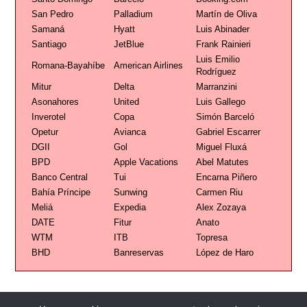
San Pedro
Palladium
Martín de Oliva
Samaná
Hyatt
Luis Abinader
Santiago
JetBlue
Frank Rainieri
Luis Emilio
Romana-Bayahíbe
American Airlines
Rodríguez
Mitur
Delta
Marranzini
Asonahores
United
Luis Gallego
Inverotel
Copa
Simón Barceló
Opetur
Avianca
Gabriel Escarrer
DGII
Gol
Miguel Fluxá
BPD
Apple Vacations
Abel Matutes
Banco Central
Tui
Encarna Piñero
Bahía Príncipe
Sunwing
Carmen Riu
Meliá
Expedia
Alex Zozaya
DATE
Fitur
Anato
WTM
ITB
Topresa
BHD
Banreservas
López de Haro