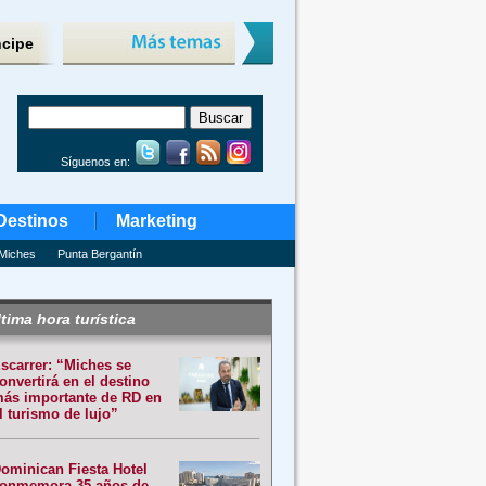
ncipe
Síguenos en:
Destinos
Marketing
Miches
Punta Bergantín
tima hora turística
scarrer: “Miches se
onvertirá en el destino
ás importante de RD en
l turismo de lujo”
ominican Fiesta Hotel
onmemora 35 años de