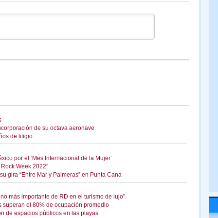
s
ncorporación de su octava aeronave
os de litigio
ico por el ‘Mes Internacional de la Mujer’
a Rock Week 2022”
e su gira “Entre Mar y Palmeras” en Punta Cana
tino más importante de RD en el turismo de lujo”
 superan el 80% de ocupación promedio
 de espacios públicos en las playas