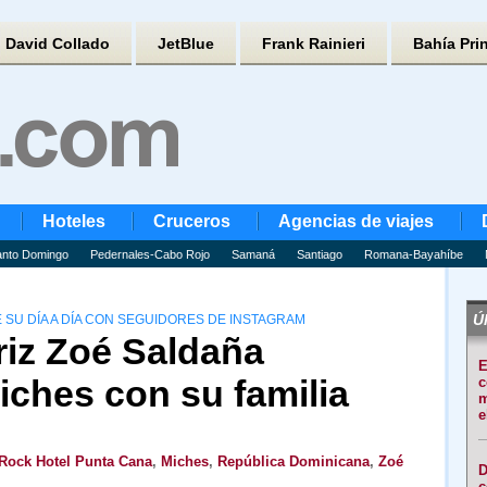
David Collado
JetBlue
Frank Rainieri
Bahía Pri
Hoteles
Cruceros
Agencias de viajes
nto Domingo
Pedernales-Cabo Rojo
Samaná
Santiago
Romana-Bayahíbe
Úl
 SU DÍA A DÍA CON SEGUIDORES DE INSTAGRAM
riz Zoé Saldaña
E
iches con su familia
c
m
e
Rock Hotel Punta Cana
,
Miches
,
República Dominicana
,
Zoé
D
c