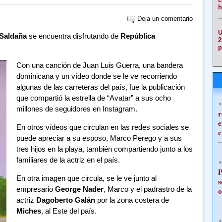
h
Deja un comentario
U
Saldaña
se encuentra disfrutando de
República
2
p
Con una canción de Juan Luis Guerra, una bandera
dominicana y un vídeo donde se le ve recorriendo
algunas de las carreteras del país, fue la publicación
que compartió la estrella de “Avatar” a sus ocho
millones de seguidores en Instagram.
r
e
En otros vídeos que circulan en las redes sociales se
c
puede apreciar a su esposo, Marco Perego y a sus
tres hijos en la playa, también compartiendo junto a los
familiares de la actriz en el país.
P
En otra imagen que circula, se le ve junto al
s
empresario
George Nader
, Marco y el padrastro de la
o
actriz
Dagoberto Galán
por la zona costera de
Miches
, al Este del país.