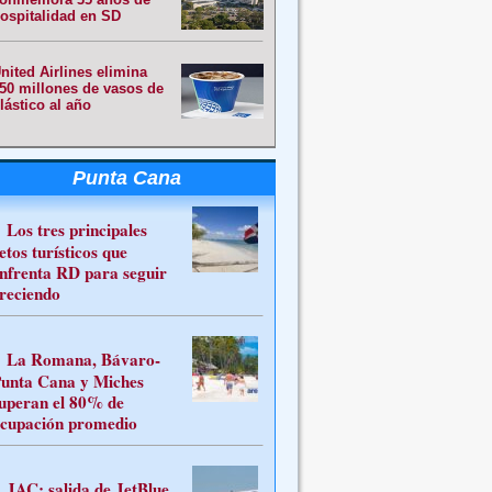
ospitalidad en SD
nited Airlines elimina
50 millones de vasos de
lástico al año
Punta Cana
Los tres principales
etos turísticos que
nfrenta RD para seguir
reciendo
La Romana, Bávaro-
unta Cana y Miches
uperan el 80% de
cupación promedio
JAC: salida de JetBlue