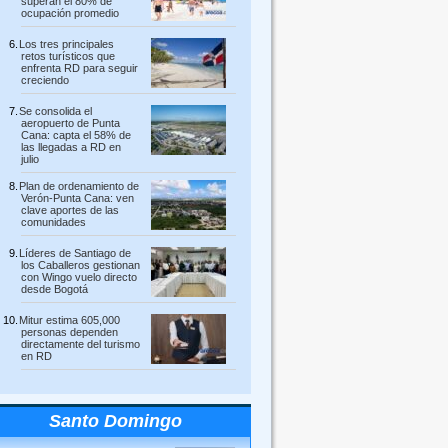
superan el 80% de
ocupación promedio
Los tres principales
retos turísticos que
enfrenta RD para seguir
creciendo
Se consolida el
aeropuerto de Punta
Cana: capta el 58% de
las llegadas a RD en
julio
Plan de ordenamiento de
Verón-Punta Cana: ven
clave aportes de las
comunidades
Líderes de Santiago de
los Caballeros gestionan
con Wingo vuelo directo
desde Bogotá
Mitur estima 605,000
personas dependen
directamente del turismo
en RD
Santo Domingo