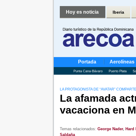
Hoy es noticia
Iberia
Portada
Aerolíneas
Punta Cana-Bávaro
Puerto Plata
Sa
LA PROTAGONISTA DE “AVATAR” COMPARTE
La afamada act
vacaciona en M
Temas relacionados:
George Nader
,
Hard 
Saldaña