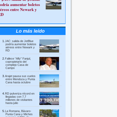
odría aumentar boletos
éreos entre Newark y
RD
Lo más leído
JAC: salida de JetBlue
podría aumentar boletos
aéreos entre Newark y
RD
Fallece “Alfy” Fanjul,
copropietario del
complejo Casa de
Campo
Arajet pausa sus vuelos
entre Mendoza y Punta
Cana hasta octubre
RD pulveriza récord en
llegadas con 7,7
millones de visitantes
hasta julio
La Romana, Bávaro-
Punta Cana y Miches