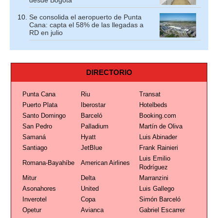
desde Bogotá
Se consolida el aeropuerto de Punta
Cana: capta el 58% de las llegadas a
RD en julio
DIRECTORIO
Punta Cana
Riu
Transat
Puerto Plata
Iberostar
Hotelbeds
Santo Domingo
Barceló
Booking.com
San Pedro
Palladium
Martín de Oliva
Samaná
Hyatt
Luis Abinader
Santiago
JetBlue
Frank Rainieri
Luis Emilio
Romana-Bayahíbe
American Airlines
Rodríguez
Mitur
Delta
Marranzini
Asonahores
United
Luis Gallego
Inverotel
Copa
Simón Barceló
Opetur
Avianca
Gabriel Escarrer