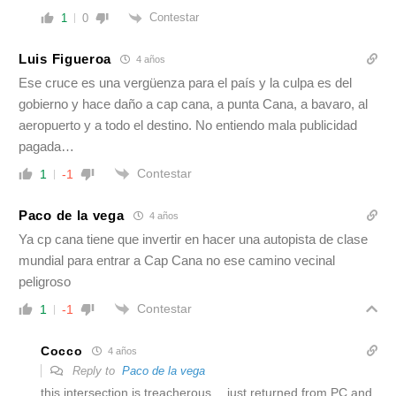
Contestar
1
0
Luis Figueroa
4 años
Ese cruce es una vergüenza para el país y la culpa es del
gobierno y hace daño a cap cana, a punta Cana, a bavaro, al
aeropuerto y a todo el destino. No entiendo mala publicidad
pagada…
Contestar
1
-1
Paco de la vega
4 años
Ya cp cana tiene que invertir en hacer una autopista de clase
mundial para entrar a Cap Cana no ese camino vecinal
peligroso
Contestar
1
-1
Cocco
4 años
Reply to
Paco de la vega
this intersection is treacherous… just returned from PC and