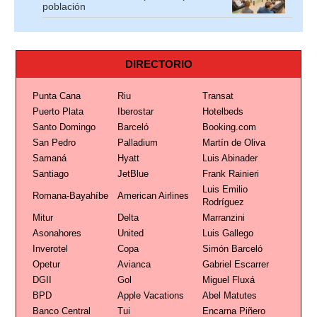
población
DIRECTORIO
Punta Cana
Riu
Transat
Puerto Plata
Iberostar
Hotelbeds
Santo Domingo
Barceló
Booking.com
San Pedro
Palladium
Martín de Oliva
Samaná
Hyatt
Luis Abinader
Santiago
JetBlue
Frank Rainieri
Luis Emilio
Romana-Bayahíbe
American Airlines
Rodríguez
Mitur
Delta
Marranzini
Asonahores
United
Luis Gallego
Inverotel
Copa
Simón Barceló
Opetur
Avianca
Gabriel Escarrer
DGII
Gol
Miguel Fluxá
BPD
Apple Vacations
Abel Matutes
Banco Central
Tui
Encarna Piñero