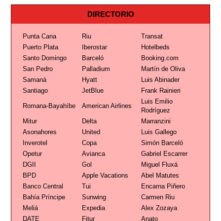
DIRECTORIO
Punta Cana
Riu
Transat
Puerto Plata
Iberostar
Hotelbeds
Santo Domingo
Barceló
Booking.com
San Pedro
Palladium
Martín de Oliva
Samaná
Hyatt
Luis Abinader
Santiago
JetBlue
Frank Rainieri
Luis Emilio
Romana-Bayahíbe
American Airlines
Rodríguez
Mitur
Delta
Marranzini
Asonahores
United
Luis Gallego
Inverotel
Copa
Simón Barceló
Opetur
Avianca
Gabriel Escarrer
DGII
Gol
Miguel Fluxá
BPD
Apple Vacations
Abel Matutes
Banco Central
Tui
Encarna Piñero
Bahía Príncipe
Sunwing
Carmen Riu
Meliá
Expedia
Alex Zozaya
DATE
Fitur
Anato