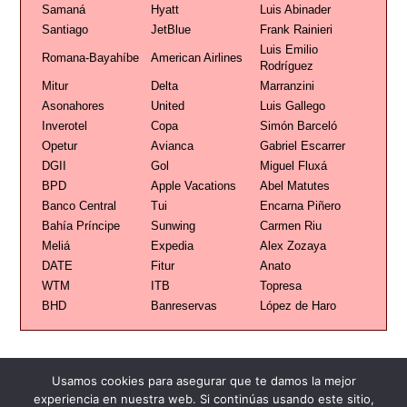
Samaná
Hyatt
Luis Abinader
Santiago
JetBlue
Frank Rainieri
Luis Emilio
Romana-Bayahíbe
American Airlines
Rodríguez
Mitur
Delta
Marranzini
Asonahores
United
Luis Gallego
Inverotel
Copa
Simón Barceló
Opetur
Avianca
Gabriel Escarrer
DGII
Gol
Miguel Fluxá
BPD
Apple Vacations
Abel Matutes
Banco Central
Tui
Encarna Piñero
Bahía Príncipe
Sunwing
Carmen Riu
Meliá
Expedia
Alex Zozaya
DATE
Fitur
Anato
WTM
ITB
Topresa
BHD
Banreservas
López de Haro
Usamos cookies para asegurar que te damos la mejor
experiencia en nuestra web. Si continúas usando este sitio,