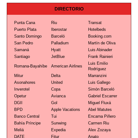
DIRECTORIO
Punta Cana
Riu
Transat
Puerto Plata
Iberostar
Hotelbeds
Santo Domingo
Barceló
Booking.com
San Pedro
Palladium
Martín de Oliva
Samaná
Hyatt
Luis Abinader
Santiago
JetBlue
Frank Rainieri
Luis Emilio
Romana-Bayahíbe
American Airlines
Rodríguez
Mitur
Delta
Marranzini
Asonahores
United
Luis Gallego
Inverotel
Copa
Simón Barceló
Opetur
Avianca
Gabriel Escarrer
DGII
Gol
Miguel Fluxá
BPD
Apple Vacations
Abel Matutes
Banco Central
Tui
Encarna Piñero
Bahía Príncipe
Sunwing
Carmen Riu
Meliá
Expedia
Alex Zozaya
DATE
Fitur
Anato