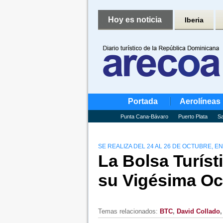
Hoy es noticia
Iberia
Portada
Aerolíneas
Punta Cana-Bávaro
Puerto Plata
Sa
SE REALIZA DEL 24 AL 26 DE OCTUBRE, E
La Bolsa Turíst
su Vigésima Oc
Temas relacionados:
BTC
,
David Collado