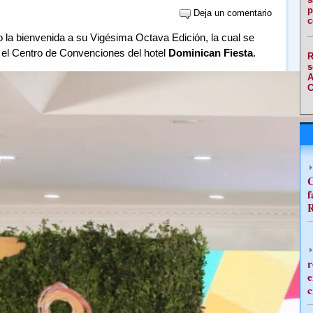
p
Deja un comentario
c
io la bienvenida a su Vigésima Octava Edición, la cual se
n el Centro de Convenciones del hotel
Dominican Fiesta
.
R
s
A
C
C
f
R
r
e
c