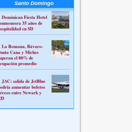
Santo Domingo
Dominican Fiesta Hotel
onmemora 35 años de
ospitalidad en SD
La Romana, Bávaro-
unta Cana y Miches
uperan el 80% de
cupación promedio
JAC: salida de JetBlue
odría aumentar boletos
éreos entre Newark y
RD