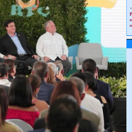
P
s
o