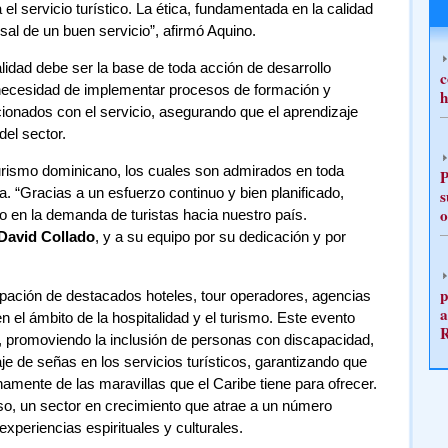
el servicio turístico. La ética, fundamentada en la calidad
rsal de un buen servicio”, afirmó Aquino.
alidad debe ser la base de toda acción de desarrollo
c
la necesidad de implementar procesos de formación y
h
acionados con el servicio, asegurando que el aprendizaje
del sector.
turismo dominicano, los cuales son admirados en toda
P
 “Gracias a un esfuerzo continuo y bien planificado,
s
o
o en la demanda de turistas hacia nuestro país.
David Collado
, y a su equipo por su dedicación y por
p
ipación de destacados hoteles, tour operadores, agencias
a
 el ámbito de la hospitalidad y el turismo. Este evento
e, promoviendo la inclusión de personas con discapacidad,
e de señas en los servicios turísticos, garantizando que
namente de las maravillas que el Caribe tiene para ofrecer.
oso, un sector en crecimiento que atrae a un número
experiencias espirituales y culturales.