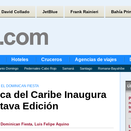
David Collado
JetBlue
Frank Rainieri
Bahía Pri
Hoteles
Cruceros
Agencias de viajes
nto Domingo
Pedernales-Cabo Rojo
Samaná
Santiago
Romana-Bayahíbe
Úl
N EL DOMINICAN FIESTA
ica del Caribe Inaugura
P
tava Edición
r
t
r
,
Dominican Fiesta
,
Luis Felipe Aquino
L
s