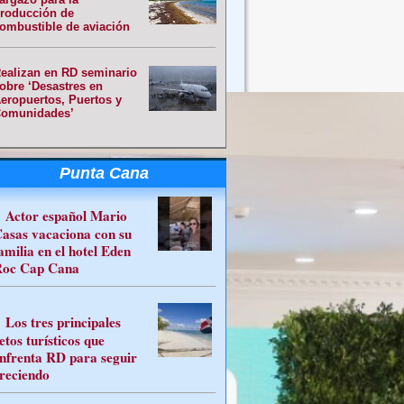
roducción de
ombustible de aviación
ealizan en RD seminario
obre ‘Desastres en
eropuertos, Puertos y
omunidades’
Punta Cana
Actor español Mario
asas vacaciona con su
amilia en el hotel Eden
oc Cap Cana
Los tres principales
etos turísticos que
nfrenta RD para seguir
reciendo