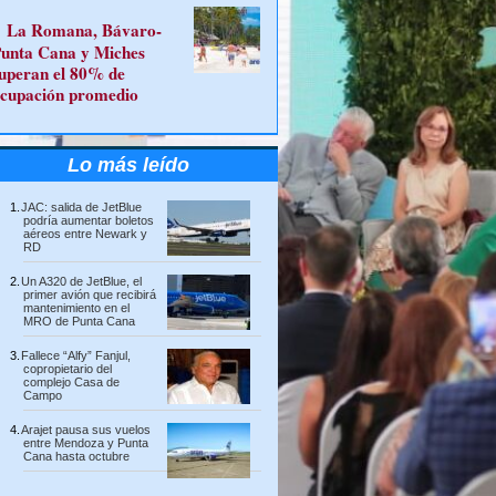
La Romana, Bávaro-
unta Cana y Miches
uperan el 80% de
cupación promedio
Lo más leído
JAC: salida de JetBlue
podría aumentar boletos
aéreos entre Newark y
RD
Un A320 de JetBlue, el
primer avión que recibirá
mantenimiento en el
MRO de Punta Cana
Fallece “Alfy” Fanjul,
copropietario del
complejo Casa de
Campo
Arajet pausa sus vuelos
entre Mendoza y Punta
Cana hasta octubre