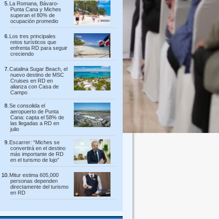
La Romana, Bávaro-
Punta Cana y Miches
superan el 80% de
ocupación promedio
Los tres principales
retos turísticos que
enfrenta RD para seguir
creciendo
Catalina Sugar Beach, el
nuevo destino de MSC
Cruises en RD en
alianza con Casa de
Campo
Se consolida el
aeropuerto de Punta
Cana: capta el 58% de
las llegadas a RD en
julio
Escarrer: “Miches se
convertirá en el destino
más importante de RD
en el turismo de lujo”
Mitur estima 605,000
personas dependen
directamente del turismo
en RD