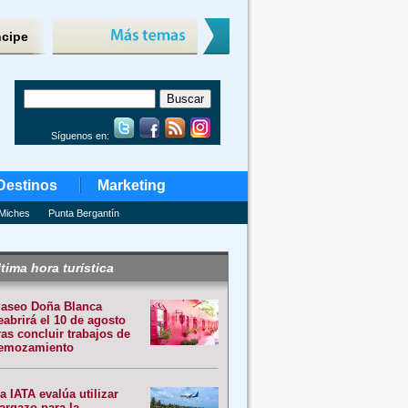
ncipe
Síguenos en:
Destinos
Marketing
Miches
Punta Bergantín
tima hora turística
aseo Doña Blanca
eabrirá el 10 de agosto
ras concluir trabajos de
emozamiento
a IATA evalúa utilizar
argazo para la