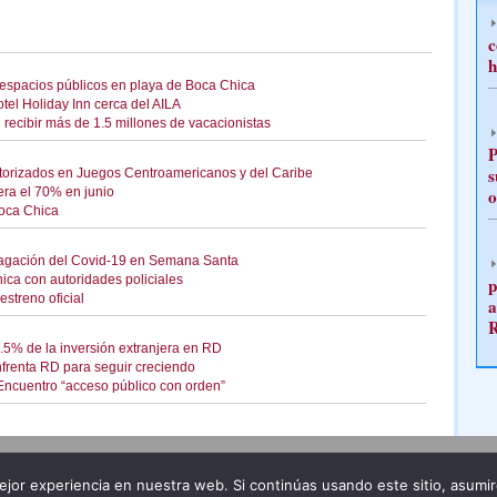
c
h
r espacios públicos en playa de Boca Chica
tel Holiday Inn cerca del AILA
 recibir más de 1.5 millones de vacacionistas
P
s
torizados en Juegos Centroamericanos y del Caribe
ra el 70% en junio
o
Boca Chica
pagación del Covid-19 en Semana Santa
hica con autoridades policiales
p
estreno oficial
a
2.5% de la inversión extranjera en RD
enfrenta RD para seguir creciendo
Encuentro “acceso público con orden”
Publicidad
Redacción
jor experiencia en nuestra web. Si continúas usando este sitio, asumi