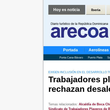
Hoy es noticia
Iberia
Portada
Aerolíneas
Punta Cana-Bávaro
Puerto Plata
Sa
EXIGEN INCLUSIÓN EN EL DESARROLLO T
Trabajadores p
rechazan desal
Temas relacionados:
Alcaldía de Boca Ch
Sindicato de Trabajadores Playeros de 