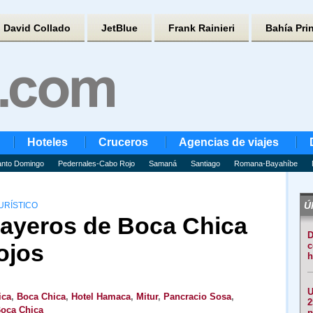
David Collado
JetBlue
Frank Rainieri
Bahía Pri
Hoteles
Cruceros
Agencias de viajes
nto Domingo
Pedernales-Cabo Rojo
Samaná
Santiago
Romana-Bayahíbe
Úl
URÍSTICO
layeros de Boca Chica
D
ojos
c
h
U
ica
,
Boca Chica
,
Hotel Hamaca
,
Mitur
,
Pancracio Sosa
,
2
Boca Chica
p