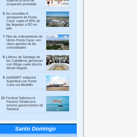
superan el 80% de
ocupación promedio
Se consolida el
aeropuerto de Punta
Cana: capta el 58% de
las llegadas a RD en
julio
Plan de ordenamiento de
Verón-Punta Cana: ven
clave aportes de las
comunidades
Líderes de Santiago de
los Caballeros gestionan
con Wingo vuelo directo
desde Bogotá
JetSMART enlazará
Argentina con Punta
Cana vía Medellín
Festival ‘Saborea el
Paraíso’ fortalecerá
turismo gastronómico de
Samaná
Santo Domingo