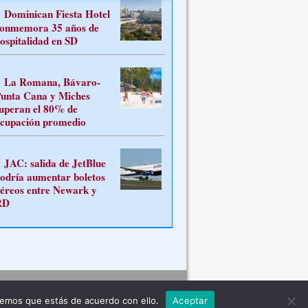
Dominican Fiesta Hotel
onmemora 35 años de
ospitalidad en SD
La Romana, Bávaro-
unta Cana y Miches
uperan el 80% de
cupación promedio
JAC: salida de JetBlue
odría aumentar boletos
éreos entre Newark y
RD
Contacto
remos que estás de acuerdo con ello.
Aceptar