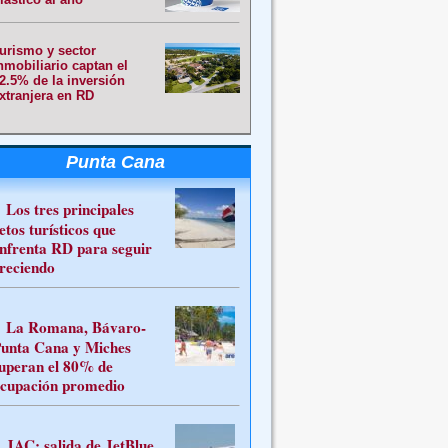
urismo y sector
nmobiliario captan el
2.5% de la inversión
xtranjera en RD
Punta Cana
Los tres principales
etos turísticos que
nfrenta RD para seguir
reciendo
La Romana, Bávaro-
unta Cana y Miches
uperan el 80% de
cupación promedio
JAC: salida de JetBlue