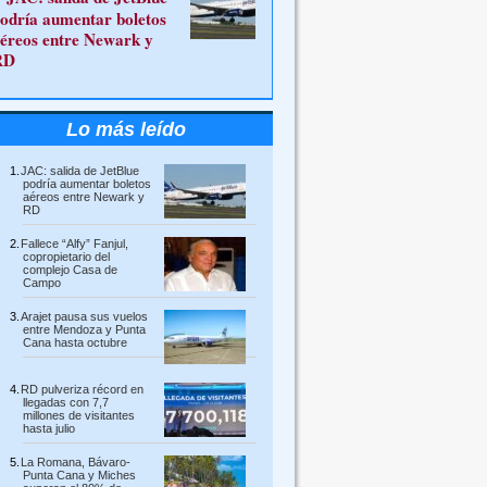
odría aumentar boletos
éreos entre Newark y
RD
Lo más leído
JAC: salida de JetBlue
podría aumentar boletos
aéreos entre Newark y
RD
Fallece “Alfy” Fanjul,
copropietario del
complejo Casa de
Campo
Arajet pausa sus vuelos
entre Mendoza y Punta
Cana hasta octubre
RD pulveriza récord en
llegadas con 7,7
millones de visitantes
hasta julio
La Romana, Bávaro-
Punta Cana y Miches