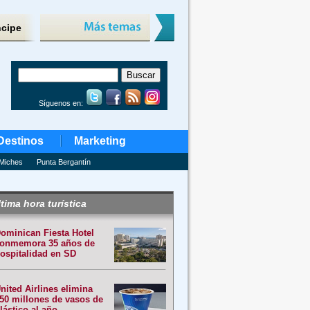
ncipe
Síguenos en:
Destinos
Marketing
Miches
Punta Bergantín
tima hora turística
ominican Fiesta Hotel
onmemora 35 años de
ospitalidad en SD
nited Airlines elimina
50 millones de vasos de
lástico al año