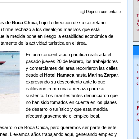
Deja un comentario
T
i
ros de Boca Chica
, bajo la dirección de su secretario
3
su firme rechazo a los desalojos masivos que está
e
que la medida pone en riesgo la estabilidad económica de
amente de la actividad turística en el área.
En una concentración pacífica realizada el
pasado jueves 20 de febrero, los trabajadores
y comerciantes del área recorrieron las calles
r
desde el
Hotel Hamaca
hasta
Marina Zarpar
,
e
expresando su descontento ante lo que
c
calificaron como una amenaza para su
sustento. Los manifestantes denunciaron que
no han sido tomados en cuenta en los planes
P
de desarrollo turístico y que esta medida
s
afectará gravemente el empleo local.
o
esarrollo de Boca Chica, pero queremos ser parte de este
ones. Llevamos años trabajando aquí, generando empleo y