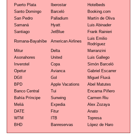
Puerto Plata
Iberostar
Hotelbeds
Santo Domingo
Barceló
Booking.com
San Pedro
Palladium
Martín de Oliva
Samaná
Hyatt
Luis Abinader
Santiago
JetBlue
Frank Rainieri
Luis Emilio
Romana-Bayahíbe
American Airlines
Rodríguez
Mitur
Delta
Marranzini
Asonahores
United
Luis Gallego
Inverotel
Copa
Simón Barceló
Opetur
Avianca
Gabriel Escarrer
DGII
Gol
Miguel Fluxá
BPD
Apple Vacations
Abel Matutes
Banco Central
Tui
Encarna Piñero
Bahía Príncipe
Sunwing
Carmen Riu
Meliá
Expedia
Alex Zozaya
DATE
Fitur
Anato
WTM
ITB
Topresa
BHD
Banreservas
López de Haro