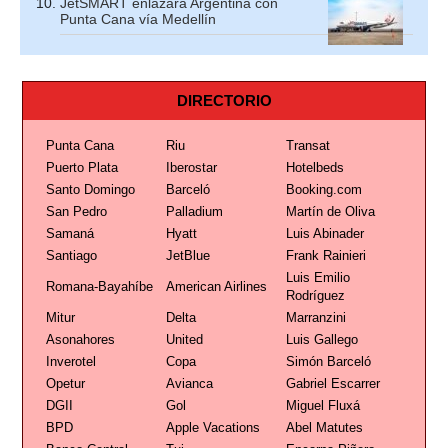
JetSMART enlazará Argentina con
Punta Cana vía Medellín
DIRECTORIO
Punta Cana
Riu
Transat
Puerto Plata
Iberostar
Hotelbeds
Santo Domingo
Barceló
Booking.com
San Pedro
Palladium
Martín de Oliva
Samaná
Hyatt
Luis Abinader
Santiago
JetBlue
Frank Rainieri
Luis Emilio
Romana-Bayahíbe
American Airlines
Rodríguez
Mitur
Delta
Marranzini
Asonahores
United
Luis Gallego
Inverotel
Copa
Simón Barceló
Opetur
Avianca
Gabriel Escarrer
DGII
Gol
Miguel Fluxá
BPD
Apple Vacations
Abel Matutes