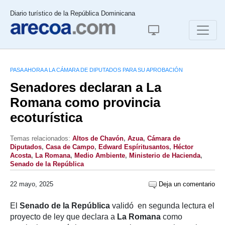
Diario turístico de la República Dominicana
PASA AHORA A LA CÁMARA DE DIPUTADOS PARA SU APROBACIÓN
Senadores declaran a La
Romana como provincia
ecoturística
Temas relacionados:
Altos de Chavón
,
Azua
,
Cámara de
Diputados
,
Casa de Campo
,
Edward Espíritusantos
,
Héctor
Acosta
,
La Romana
,
Medio Ambiente
,
Ministerio de Hacienda
,
Senado de la República
22 mayo, 2025
Deja un comentario
El
Senado de la República
validó en segunda lectura el
proyecto de ley que declara a
La Romana
como