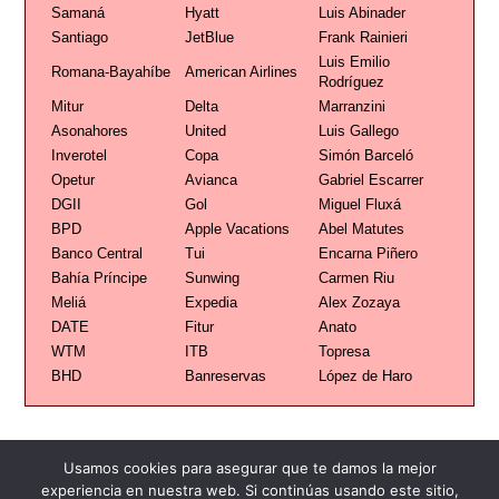
Samaná
Hyatt
Luis Abinader
Santiago
JetBlue
Frank Rainieri
Luis Emilio
Romana-Bayahíbe
American Airlines
Rodríguez
Mitur
Delta
Marranzini
Asonahores
United
Luis Gallego
Inverotel
Copa
Simón Barceló
Opetur
Avianca
Gabriel Escarrer
DGII
Gol
Miguel Fluxá
BPD
Apple Vacations
Abel Matutes
Banco Central
Tui
Encarna Piñero
Bahía Príncipe
Sunwing
Carmen Riu
Meliá
Expedia
Alex Zozaya
DATE
Fitur
Anato
WTM
ITB
Topresa
BHD
Banreservas
López de Haro
Usamos cookies para asegurar que te damos la mejor
experiencia en nuestra web. Si continúas usando este sitio,