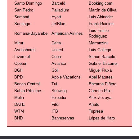
Santo Domingo
Barceló
Booking.com
San Pedro
Palladium
Martín de Oliva
Samaná
Hyatt
Luis Abinader
Santiago
JetBlue
Frank Rainieri
Luis Emilio
Romana-Bayahíbe
American Airlines
Rodríguez
Mitur
Delta
Marranzini
Asonahores
United
Luis Gallego
Inverotel
Copa
Simón Barceló
Opetur
Avianca
Gabriel Escarrer
DGII
Gol
Miguel Fluxá
BPD
Apple Vacations
Abel Matutes
Banco Central
Tui
Encarna Piñero
Bahía Príncipe
Sunwing
Carmen Riu
Meliá
Expedia
Alex Zozaya
DATE
Fitur
Anato
WTM
ITB
Topresa
BHD
Banreservas
López de Haro