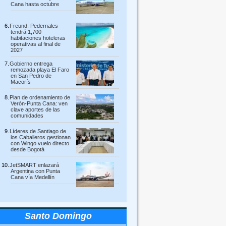
Cana hasta octubre
Freund: Pedernales
tendrá 1,700
habitaciones hoteleras
operativas al final de
2027
Gobierno entrega
remozada playa El Faro
en San Pedro de
Macorís
Plan de ordenamiento de
Verón-Punta Cana: ven
clave aportes de las
comunidades
Líderes de Santiago de
los Caballeros gestionan
con Wingo vuelo directo
desde Bogotá
JetSMART enlazará
Argentina con Punta
Cana vía Medellín
Santo Domingo