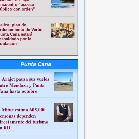
ncuentro “acceso
úblico con orden”
aliza: plan de
rdenamiento de Verón-
unta Cana estará
espaldado por la
oblación
Punta Cana
Arajet pausa sus vuelos
ntre Mendoza y Punta
ana hasta octubre
Mitur estima 605,000
ersonas dependen
irectamente del turismo
n RD