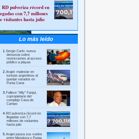
RD pulveriza récord en
legadas con 7,7 millones
e visitantes hasta julio
Lo más leído
Sergio Carlo: nueva
denuncia sobre
restricciones al acceso
público a playas
Arajet: malestar en
turistas argentinos al
quedar varados en
Punta Cana
Fallece “Alfy” Fanjul,
copropietario del
complejo Casa de
Campo
RD pulveriza récord en
llegadas con 7,7
millones de visitantes
hasta julio
Arajet pausa sus vuelos
entre Mendoza y Punta