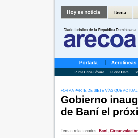
Hoy es noticia
Iberia
Portada
Aerolíneas
Punta Cana-Bávaro
Puerto Plata
Sa
FORMA PARTE DE SIETE VÍAS QUE ACTU
Gobierno inaugu
de Baní el próx
Temas relacionados:
Baní
,
Circunvalació