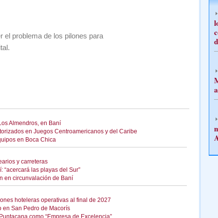
l
c
r el problema de los pilones para
d
tal.
M
a
 Los Almendros, en Baní
m
torizados en Juegos Centroamericanos y del Caribe
A
equipos en Boca Chica
arios y carreteras
 “acercará las playas del Sur”
n en circunvalación de Baní
ones hoteleras operativas al final de 2027
o en San Pedro de Macorís
o Puntacana como “Empresa de Excelencia”