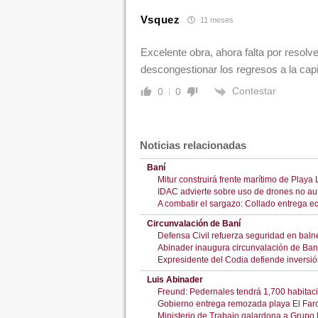
Vsquez
11 meses
Excelente obra, ahora falta por resolve
descongestionar los regresos a la capi
Contestar
0
0
Noticias relacionadas
Baní
Mitur construirá frente marítimo de Playa
IDAC advierte sobre uso de drones no au
A combatir el sargazo: Collado entrega 
Circunvalación de Baní
Defensa Civil refuerza seguridad en balne
Abinader inaugura circunvalación de Baní:
Expresidente del Codia defiende inversió
Luis Abinader
Freund: Pedernales tendrá 1,700 habitaci
Gobierno entrega remozada playa El Far
Ministerio de Trabajo galardona a Grup