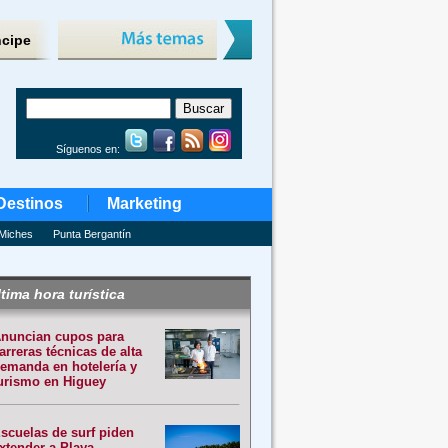
ncipe
Síguenos en:
Destinos
Marketing
Miches
Punta Bergantín
tima hora turística
nuncian cupos para
arreras técnicas de alta
emanda en hotelería y
urismo en Higuey
scuelas de surf piden
xtender a Playa