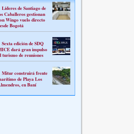
Líderes de Santiago de
os Caballeros gestionan
on Wingo vuelo directo
esde Bogotá
Sexta edición de SDQ
ICE dará gran impulso
l turismo de reuniones
Mitur construirá frente
arítimo de Playa Los
lmendros, en Baní