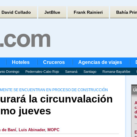
David Collado
JetBlue
Frank Rainieri
Bahía Pri
Hoteles
Cruceros
Agencias de viajes
nto Domingo
Pedernales-Cabo Rojo
Samaná
Santiago
Romana-Bayahíbe
Úl
ALMENTE SE ENCUENTRAN EN PROCESO DE CONSTRUCCIÓN
rará la circunvalación
A
imo jueves
c
d
t
n de Baní
,
Luis Abinader
,
MOPC
E
e