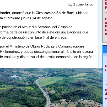
E
2 comentarios
p
inader
, anunció que la
Circunvalación de Baní
, ubicada
da el próximo jueves 14 de agosto.
P
o
P
ticipación en el Almuerzo Semanal del Grupo de
r
forma parte de un conjunto de siete circunvalaciones que
p
de construcción o en fase final de entrega.
 por el Ministerio de Obras Públicas y Comunicaciones
19 kilómetros, y busca descongestionar el tránsito en la zona
de traslado y dinamizar el desarrollo económico de la región
e
C
p
d
e