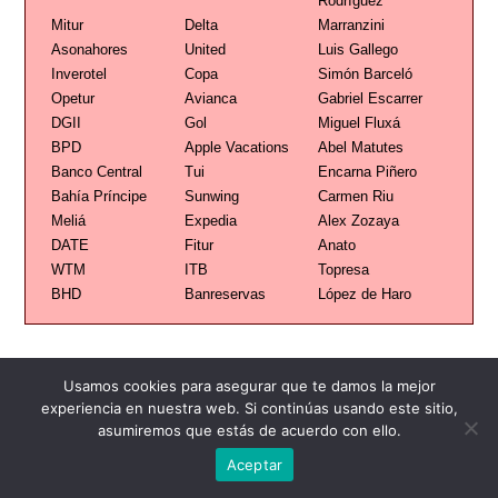
Rodríguez
Mitur
Delta
Marranzini
Asonahores
United
Luis Gallego
Inverotel
Copa
Simón Barceló
Opetur
Avianca
Gabriel Escarrer
DGII
Gol
Miguel Fluxá
BPD
Apple Vacations
Abel Matutes
Banco Central
Tui
Encarna Piñero
Bahía Príncipe
Sunwing
Carmen Riu
Meliá
Expedia
Alex Zozaya
DATE
Fitur
Anato
WTM
ITB
Topresa
BHD
Banreservas
López de Haro
Usamos cookies para asegurar que te damos la mejor
experiencia en nuestra web. Si continúas usando este sitio,
asumiremos que estás de acuerdo con ello.
Publicidad
Redacción
Contacto
Aceptar
Advertencia legal
Todos los derechos reservados
Grupo Preferente