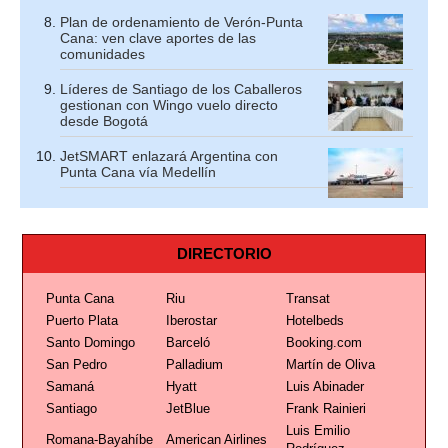
Plan de ordenamiento de Verón-Punta
Cana: ven clave aportes de las
comunidades
Líderes de Santiago de los Caballeros
gestionan con Wingo vuelo directo
desde Bogotá
JetSMART enlazará Argentina con
Punta Cana vía Medellín
DIRECTORIO
Punta Cana
Riu
Transat
Puerto Plata
Iberostar
Hotelbeds
Santo Domingo
Barceló
Booking.com
San Pedro
Palladium
Martín de Oliva
Samaná
Hyatt
Luis Abinader
Santiago
JetBlue
Frank Rainieri
Luis Emilio
Romana-Bayahíbe
American Airlines