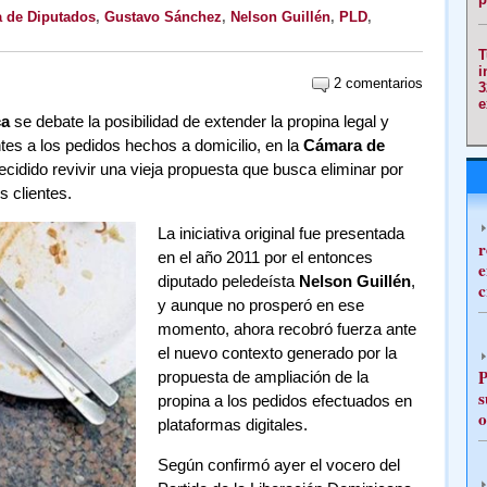
 de Diputados
,
Gustavo Sánchez
,
Nelson Guillén
,
PLD
,
T
i
2 comentarios
3
e
ca
se debate la posibilidad de extender la propina legal y
ntes a los pedidos hechos a domicilio, en la
Cámara de
cidido revivir una vieja propuesta que busca eliminar por
s clientes.
La iniciativa original fue presentada
r
en el año 2011 por el entonces
e
diputado peledeísta
Nelson Guillén
,
c
y aunque no prosperó en ese
momento, ahora recobró fuerza ante
el nuevo contexto generado por la
P
propuesta de ampliación de la
s
propina a los pedidos efectuados en
o
plataformas digitales.
Según confirmó ayer el vocero del