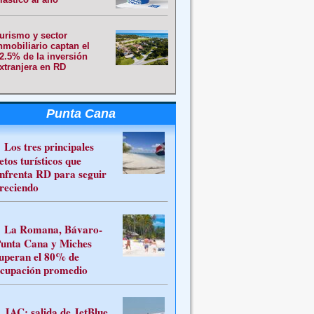
urismo y sector
nmobiliario captan el
2.5% de la inversión
xtranjera en RD
Punta Cana
Los tres principales
etos turísticos que
nfrenta RD para seguir
reciendo
La Romana, Bávaro-
unta Cana y Miches
uperan el 80% de
cupación promedio
JAC: salida de JetBlue