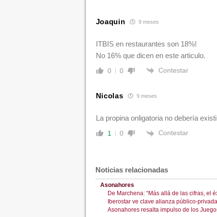
Joaquin
9 meses
ITBIS en restaurantes son 18%!
No 16% que dicen en este articulo.
Contestar
0
0
Nicolas
9 meses
La propina onligatoria no debería existi
Contestar
1
0
Noticias relacionadas
Asonahores
De Marchena: “Más allá de las cifras, el é
Iberostar ve clave alianza público-privad
Asonahores resalta impulso de los Juego