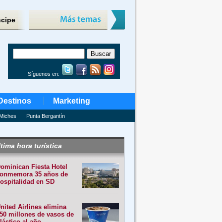
ncipe
Síguenos en:
Destinos
Marketing
Miches
Punta Bergantín
tima hora turística
ominican Fiesta Hotel
onmemora 35 años de
ospitalidad en SD
nited Airlines elimina
50 millones de vasos de
lástico al año