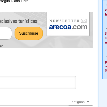
según Diario Libre.
c
h
P
s
o
Ver
p
a
antiguos