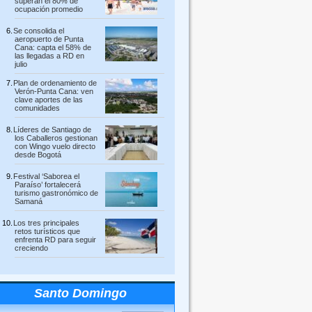
superan el 80% de
ocupación promedio
Se consolida el
aeropuerto de Punta
Cana: capta el 58% de
las llegadas a RD en
julio
Plan de ordenamiento de
Verón-Punta Cana: ven
clave aportes de las
comunidades
Líderes de Santiago de
los Caballeros gestionan
con Wingo vuelo directo
desde Bogotá
Festival ‘Saborea el
Paraíso’ fortalecerá
turismo gastronómico de
Samaná
Los tres principales
retos turísticos que
enfrenta RD para seguir
creciendo
Santo Domingo