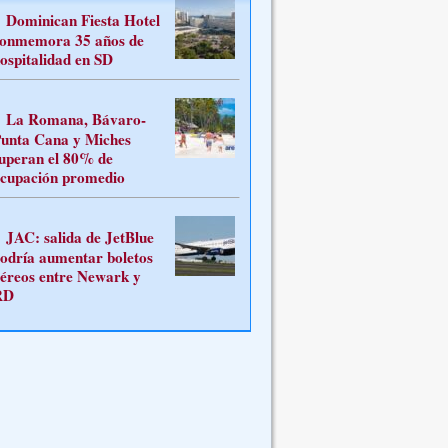
Dominican Fiesta Hotel
onmemora 35 años de
ospitalidad en SD
La Romana, Bávaro-
unta Cana y Miches
uperan el 80% de
cupación promedio
JAC: salida de JetBlue
odría aumentar boletos
éreos entre Newark y
RD