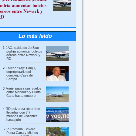
odría aumentar boletos
éreos entre Newark y
RD
Lo más leído
JAC: salida de JetBlue
podría aumentar boletos
aéreos entre Newark y
RD
Fallece “Alfy” Fanjul,
copropietario del
complejo Casa de
Campo
Arajet pausa sus vuelos
entre Mendoza y Punta
Cana hasta octubre
RD pulveriza récord en
llegadas con 7,7
millones de visitantes
hasta julio
La Romana, Bávaro-
Punta Cana y Miches