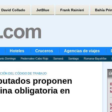
David Collado
JetBlue
Frank Rainieri
Bahía Pri
Hoteles
Cruceros
Agencias de viajes
nto Domingo
Pedernales-Cabo Rojo
Samaná
Santiago
Romana-Bayahíbe
Úl
CIÓN DEL CÓDIGO DE TRABAJO
iputados proponen
D
ina obligatoria en
c
h
U
2
p