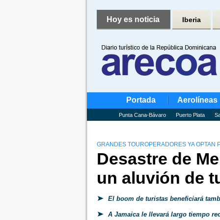
Hoy es noticia
Iberia
Portada
Aerolíneas
Punta Cana-Bávaro
Puerto Plata
Sa
GRANDES TOUROPERADORES YA OPTAN P
Desastre de Me
un aluvión de t
El boom de turistas beneficiará tam
A Jamaica le llevará largo tiempo rec