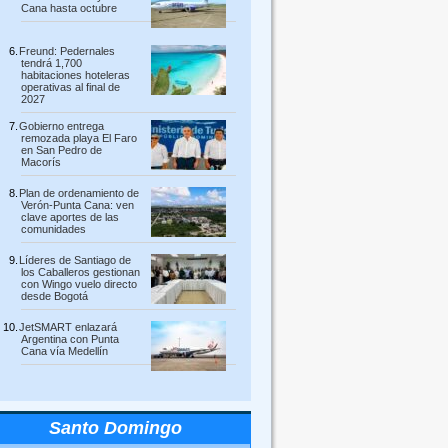
Cana hasta octubre
Freund: Pedernales
tendrá 1,700
habitaciones hoteleras
operativas al final de
2027
Gobierno entrega
remozada playa El Faro
en San Pedro de
Macorís
Plan de ordenamiento de
Verón-Punta Cana: ven
clave aportes de las
comunidades
Líderes de Santiago de
los Caballeros gestionan
con Wingo vuelo directo
desde Bogotá
JetSMART enlazará
Argentina con Punta
Cana vía Medellín
Santo Domingo