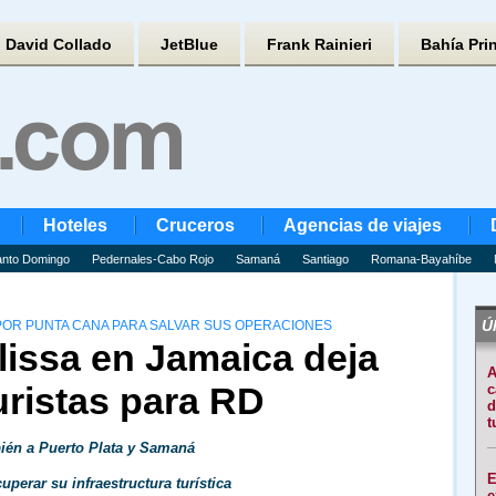
David Collado
JetBlue
Frank Rainieri
Bahía Pri
Hoteles
Cruceros
Agencias de viajes
nto Domingo
Pedernales-Cabo Rojo
Samaná
Santiago
Romana-Bayahíbe
Úl
OR PUNTA CANA PARA SALVAR SUS OPERACIONES
lissa en Jamaica deja
A
uristas para RD
c
d
t
bién a Puerto Plata y Samaná
E
uperar su infraestructura turística
e