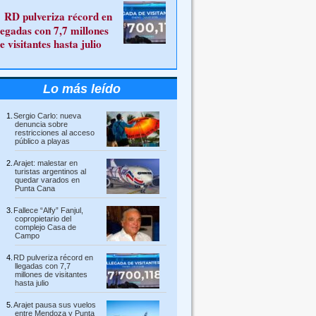
RD pulveriza récord en
legadas con 7,7 millones
e visitantes hasta julio
Lo más leído
Sergio Carlo: nueva
denuncia sobre
restricciones al acceso
público a playas
Arajet: malestar en
turistas argentinos al
quedar varados en
Punta Cana
Fallece “Alfy” Fanjul,
copropietario del
complejo Casa de
Campo
RD pulveriza récord en
llegadas con 7,7
millones de visitantes
hasta julio
Arajet pausa sus vuelos
entre Mendoza y Punta