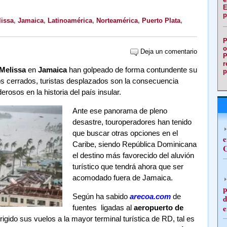
E
p
issa
,
Jamaica
,
Latinoamérica
,
Norteamérica
,
Puerto Plata
,
P
o
Deja un comentario
P
r
Melissa
en
Jamaica
han golpeado de forma contundente su
p
rtos cerrados, turistas desplazados son la consecuencia
rosos en la historia del país insular.
Ante ese panorama de pleno
desastre, touroperadores han tenido
que buscar otras opciones en el
e
Caribe, siendo República Dominicana
C
el destino más favorecido del aluvión
turístico que tendrá ahora que ser
acomodado fuera de Jamaica.
p
Según ha sabido
arecoa.com
de
d
e
fuentes ligadas al
aeropuerto de
gido sus vuelos a la mayor terminal turística de RD, tal es