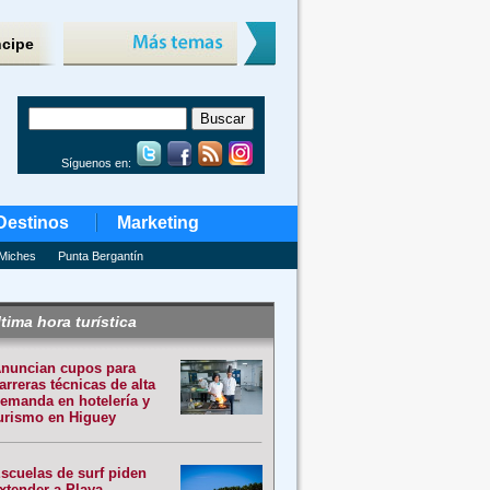
ncipe
Síguenos en:
Destinos
Marketing
Miches
Punta Bergantín
tima hora turística
nuncian cupos para
arreras técnicas de alta
emanda en hotelería y
urismo en Higuey
scuelas de surf piden
xtender a Playa