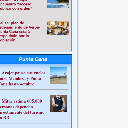
ncuentro “acceso
úblico con orden”
aliza: plan de
rdenamiento de Verón-
unta Cana estará
espaldado por la
oblación
Punta Cana
Arajet pausa sus vuelos
ntre Mendoza y Punta
ana hasta octubre
Mitur estima 605,000
ersonas dependen
irectamente del turismo
n RD