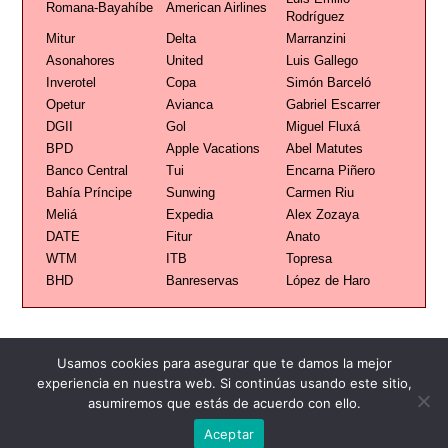
Romana-Bayahíbe
American Airlines
Rodríguez
Mitur
Delta
Marranzini
Asonahores
United
Luis Gallego
Inverotel
Copa
Simón Barceló
Opetur
Avianca
Gabriel Escarrer
DGII
Gol
Miguel Fluxá
BPD
Apple Vacations
Abel Matutes
Banco Central
Tui
Encarna Piñero
Bahía Príncipe
Sunwing
Carmen Riu
Meliá
Expedia
Alex Zozaya
DATE
Fitur
Anato
WTM
ITB
Topresa
BHD
Banreservas
López de Haro
Usamos cookies para asegurar que te damos la mejor
experiencia en nuestra web. Si continúas usando este sitio,
Publicidad
Redacción
Contacto
asumiremos que estás de acuerdo con ello.
Aceptar
Advertencia legal
Todos los derechos reservados