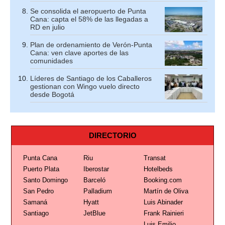
Se consolida el aeropuerto de Punta
Cana: capta el 58% de las llegadas a
RD en julio
Plan de ordenamiento de Verón-Punta
Cana: ven clave aportes de las
comunidades
Líderes de Santiago de los Caballeros
gestionan con Wingo vuelo directo
desde Bogotá
DIRECTORIO
Punta Cana
Riu
Transat
Puerto Plata
Iberostar
Hotelbeds
Santo Domingo
Barceló
Booking.com
San Pedro
Palladium
Martín de Oliva
Samaná
Hyatt
Luis Abinader
Santiago
JetBlue
Frank Rainieri
Luis Emilio