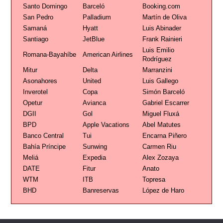
Santo Domingo
Barceló
Booking.com
San Pedro
Palladium
Martín de Oliva
Samaná
Hyatt
Luis Abinader
Santiago
JetBlue
Frank Rainieri
Luis Emilio
Romana-Bayahíbe
American Airlines
Rodríguez
Mitur
Delta
Marranzini
Asonahores
United
Luis Gallego
Inverotel
Copa
Simón Barceló
Opetur
Avianca
Gabriel Escarrer
DGII
Gol
Miguel Fluxá
BPD
Apple Vacations
Abel Matutes
Banco Central
Tui
Encarna Piñero
Bahía Príncipe
Sunwing
Carmen Riu
Meliá
Expedia
Alex Zozaya
DATE
Fitur
Anato
WTM
ITB
Topresa
BHD
Banreservas
López de Haro