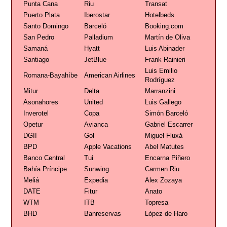
Punta Cana
Riu
Transat
Puerto Plata
Iberostar
Hotelbeds
Santo Domingo
Barceló
Booking.com
San Pedro
Palladium
Martín de Oliva
Samaná
Hyatt
Luis Abinader
Santiago
JetBlue
Frank Rainieri
Luis Emilio
Romana-Bayahíbe
American Airlines
Rodríguez
Mitur
Delta
Marranzini
Asonahores
United
Luis Gallego
Inverotel
Copa
Simón Barceló
Opetur
Avianca
Gabriel Escarrer
DGII
Gol
Miguel Fluxá
BPD
Apple Vacations
Abel Matutes
Banco Central
Tui
Encarna Piñero
Bahía Príncipe
Sunwing
Carmen Riu
Meliá
Expedia
Alex Zozaya
DATE
Fitur
Anato
WTM
ITB
Topresa
BHD
Banreservas
López de Haro