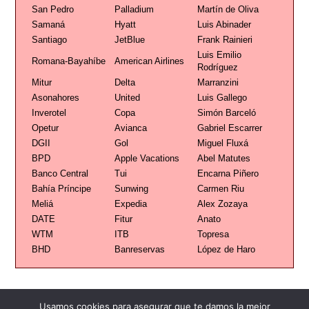
San Pedro
Palladium
Martín de Oliva
Samaná
Hyatt
Luis Abinader
Santiago
JetBlue
Frank Rainieri
Luis Emilio
Romana-Bayahíbe
American Airlines
Rodríguez
Mitur
Delta
Marranzini
Asonahores
United
Luis Gallego
Inverotel
Copa
Simón Barceló
Opetur
Avianca
Gabriel Escarrer
DGII
Gol
Miguel Fluxá
BPD
Apple Vacations
Abel Matutes
Banco Central
Tui
Encarna Piñero
Bahía Príncipe
Sunwing
Carmen Riu
Meliá
Expedia
Alex Zozaya
DATE
Fitur
Anato
WTM
ITB
Topresa
BHD
Banreservas
López de Haro
Usamos cookies para asegurar que te damos la mejor