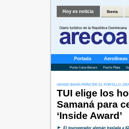
Hoy es noticia
Iberia
Portada
Aerolíneas
Punta Cana-Bávaro
Puerto Plata
Sa
GRAND BAHÍA PRÍNCIPE EL PORTILLO, GRA
TUI elige los h
Samaná para ce
‘Inside Award’
El touroperador alemán traslada a 82