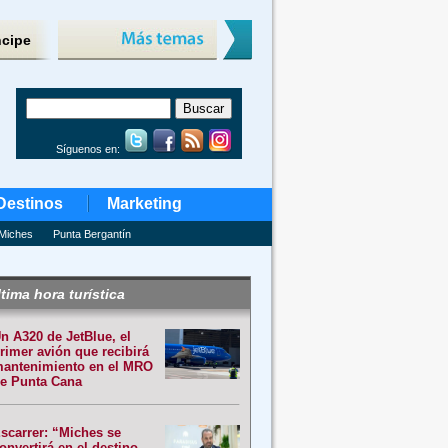
ncipe
Síguenos en:
Destinos
Marketing
Miches
Punta Bergantín
tima hora turística
n A320 de JetBlue, el
rimer avión que recibirá
antenimiento en el MRO
e Punta Cana
scarrer: “Miches se
onvertirá en el destino