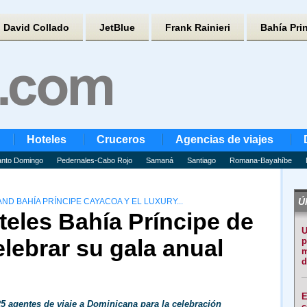
David Collado
JetBlue
Frank Rainieri
Bahía Pri
Hoteles
Cruceros
Agencias de viajes
nto Domingo
Pedernales-Cabo Rojo
Samaná
Santiago
Romana-Bayahíbe
Úl
ND BAHÍA PRÍNCIPE CAYACOA Y EL LUXURY...
oteles Bahía Príncipe de
U
lebrar su gala anual
p
m
d
E
5 agentes de viaje a Dominicana para la celebración
c