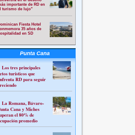
ás importante de RD en
l turismo de lujo”
ominican Fiesta Hotel
onmemora 35 años de
ospitalidad en SD
Punta Cana
Los tres principales
etos turísticos que
nfrenta RD para seguir
reciendo
La Romana, Bávaro-
unta Cana y Miches
uperan el 80% de
cupación promedio