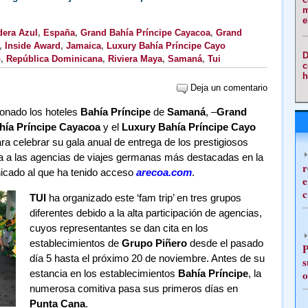
m
e
era Azul
,
España
,
Grand Bahía Príncipe Cayacoa
,
Grand
,
Inside Award
,
Jamaica
,
Luxury Bahía Príncipe Cayo
D
o
,
República Dominicana
,
Riviera Maya
,
Samaná
,
Tui
c
h
Deja un comentario
onado los hoteles
Bahía Príncipe
de
Samaná
, –
Grand
hía Príncipe Cayacoa
y el
Luxury Bahía Príncipe Cayo
ra celebrar su gala anual de entrega de los prestigiosos
a a las agencias de viajes germanas más destacadas en la
r
icado al que ha tenido acceso
arecoa.com
.
e
c
TUI
ha organizado este ‘fam trip’ en tres grupos
diferentes debido a la alta participación de agencias,
cuyos representantes se dan cita en los
establecimientos de
Grupo Piñero
desde el pasado
P
día 5 hasta el próximo 20 de noviembre. Antes de su
s
estancia en los establecimientos
Bahía Príncipe
, la
o
numerosa comitiva pasa sus primeros días en
Punta Cana
.