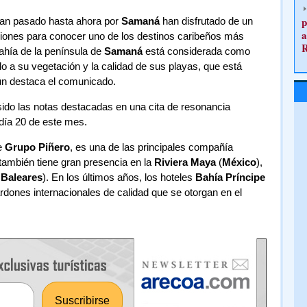
p
han pasado hasta ahora por
Samaná
han disfrutado de un
a
iones para conocer uno de los destinos caribeños más
ahía de la península de
Samaná
está considerada como
o a su vegetación y la calidad de sus playas, que está
ún destaca el comunicado.
ido las notas destacadas en una cita de resonancia
 día 20 de este mes.
e
Grupo Piñero
, es una de las principales compañía
también tiene gran presencia en la
Riviera Maya
(
México
),
Baleares
). En los últimos años, los hoteles
Bahía Príncipe
ardones internacionales de calidad que se otorgan en el