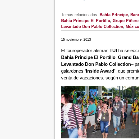
Temas relacionados:
Bahía Príncipe
,
Band
Bahía Príncipe El Portillo
,
Grupo Piñero
Levantado Don Pablo Collection
,
Méxic
15 noviembre, 2013
El touroperador alemán
TUI
ha selecci
Bahía Príncipe El Portillo
,
Grand Ba
Levantado Don Pablo Collection
– pa
galardones
‘Inside Award’
, que premi
venta de vacaciones, según un comun