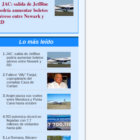
JAC: salida de JetBlue
odría aumentar boletos
éreos entre Newark y
RD
Lo más leído
JAC: salida de JetBlue
podría aumentar boletos
aéreos entre Newark y
RD
Fallece “Alfy” Fanjul,
copropietario del
complejo Casa de
Campo
Arajet pausa sus vuelos
entre Mendoza y Punta
Cana hasta octubre
RD pulveriza récord en
llegadas con 7,7
millones de visitantes
hasta julio
La Romana, Bávaro-