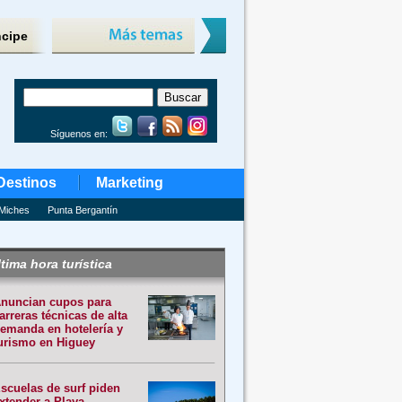
ncipe
Síguenos en:
Destinos
Marketing
Miches
Punta Bergantín
tima hora turística
nuncian cupos para
arreras técnicas de alta
emanda en hotelería y
urismo en Higuey
scuelas de surf piden
xtender a Playa