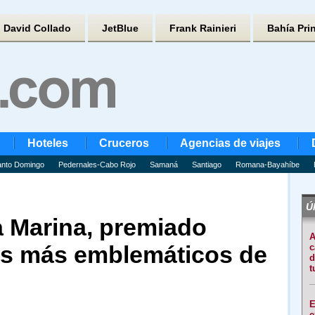
David Collado
JetBlue
Frank Rainieri
Bahía Pri
Hoteles
Cruceros
Agencias de viajes
nto Domingo
Pedernales-Cabo Rojo
Samaná
Santiago
Romana-Bayahíbe
Úl
 Marina, premiado
A
os más emblemáticos de
c
d
t
E
e