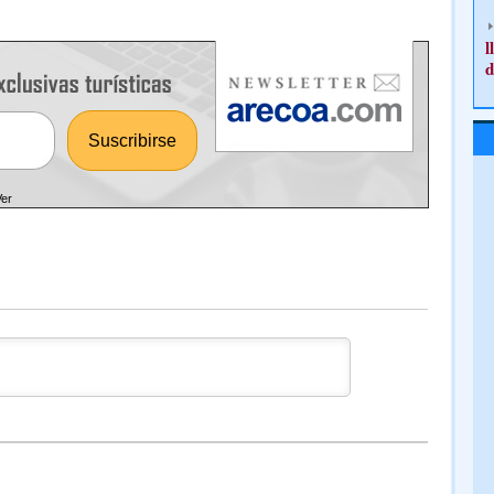
l
d
Ver