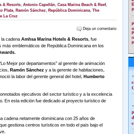
E
s & Resorts
,
Antonio Capellán
,
Casa Marina Beach & Reef
,
p
o Plata
,
Ramón Sánchez
,
República Dominicana
,
The
De La Cruz
P
Deja un comentario
o
P
r
e la cadena
Amhsa Marina Hotels & Resorts
, fue
p
es más emblemáticos de República Dominicana en los
Awards.
Lo Mejor por departamentos” al gerente de animación
icios,
Ramón Sánchez
y a la gerente de habitaciones,
oció la labor del gerente general del hotel,
Humberto
e
C
notados ejecutivos del sector turístico y a la excelencia
o. En esta edición fue dedicado al proyecto turístico de
p
d
na cadena netamente dominicana con 25 años de
e
que gestiona centros turísticos en todo el país bajo el
ve.