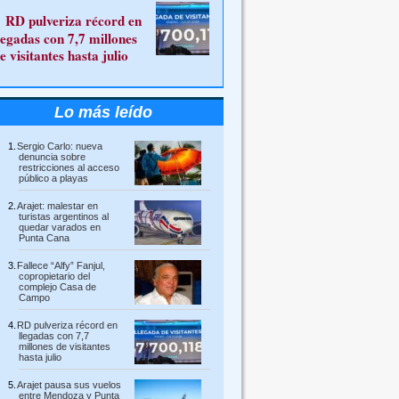
RD pulveriza récord en
legadas con 7,7 millones
e visitantes hasta julio
Lo más leído
Sergio Carlo: nueva
denuncia sobre
restricciones al acceso
público a playas
Arajet: malestar en
turistas argentinos al
quedar varados en
Punta Cana
Fallece “Alfy” Fanjul,
copropietario del
complejo Casa de
Campo
RD pulveriza récord en
llegadas con 7,7
millones de visitantes
hasta julio
Arajet pausa sus vuelos
entre Mendoza y Punta