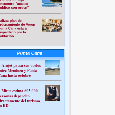
ncuentro “acceso
úblico con orden”
aliza: plan de
rdenamiento de Verón-
unta Cana estará
espaldado por la
oblación
Punta Cana
Arajet pausa sus vuelos
ntre Mendoza y Punta
ana hasta octubre
Mitur estima 605,000
ersonas dependen
irectamente del turismo
n RD