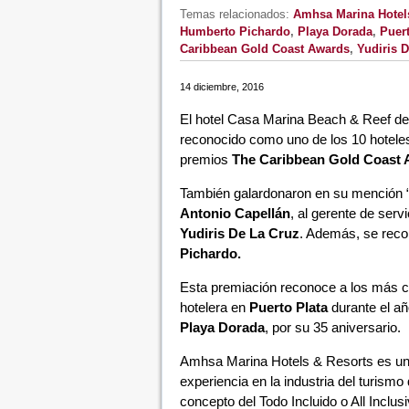
Temas relacionados:
Amhsa Marina Hotel
Humberto Pichardo
,
Playa Dorada
,
Puert
Caribbean Gold Coast Awards
,
Yudiris 
14 diciembre, 2016
El hotel Casa Marina Beach & Reef d
reconocido como uno de los 10 hotel
premios
The Caribbean Gold Coast 
También galardonaron en su mención “
Antonio Capellán
, al gerente de serv
Yudiris De La Cruz
. Además, se recon
Pichardo.
Esta premiación reconoce a los más con
hotelera en
Puerto Plata
durante el añ
Playa Dorada
, por su 35 aniversario.
Amhsa Marina Hotels & Resorts es u
experiencia en la industria del turismo 
concepto del Todo Incluido o All Inclusi