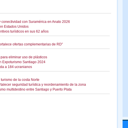
a y conectividad con Suramérica en Anato 2026
a en Estados Unidos
tivos turísticos en sus 62 años
fortalece ofertas complementarias de RD”
para eliminar uso de plásticos
en Expoturismo Santiago 2024
eda a 184 ucranianos
turismo de la costa Norte
talecer seguridad turística y reordenamiento de la zona
mo multidestino entre Santiago y Puerto Plata