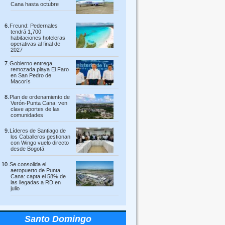
Cana hasta octubre
Freund: Pedernales
tendrá 1,700
habitaciones hoteleras
operativas al final de
2027
Gobierno entrega
remozada playa El Faro
en San Pedro de
Macorís
Plan de ordenamiento de
Verón-Punta Cana: ven
clave aportes de las
comunidades
Líderes de Santiago de
los Caballeros gestionan
con Wingo vuelo directo
desde Bogotá
Se consolida el
aeropuerto de Punta
Cana: capta el 58% de
las llegadas a RD en
julio
Santo Domingo