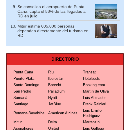
Se consolida el aeropuerto de Punta
Cana: capta el 58% de las llegadas a
RD en julio
Mitur estima 605,000 personas
dependen directamente del turismo en
RD
DIRECTORIO
Punta Cana
Riu
Transat
Puerto Plata
Iberostar
Hotelbeds
Santo Domingo
Barceló
Booking.com
San Pedro
Palladium
Martín de Oliva
Samaná
Hyatt
Luis Abinader
Santiago
JetBlue
Frank Rainieri
Luis Emilio
Romana-Bayahíbe
American Airlines
Rodríguez
Mitur
Delta
Marranzini
Asonahores
United
Luis Gallego