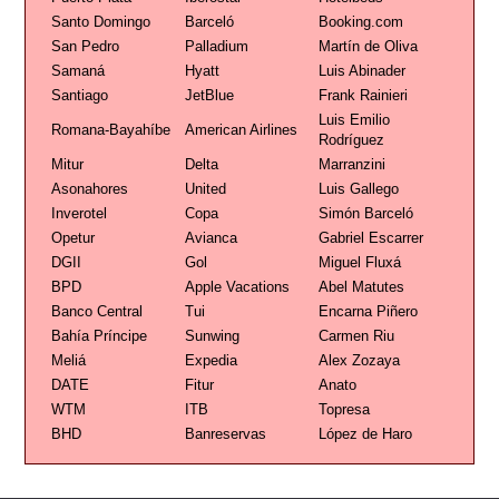
Santo Domingo
Barceló
Booking.com
San Pedro
Palladium
Martín de Oliva
Samaná
Hyatt
Luis Abinader
Santiago
JetBlue
Frank Rainieri
Luis Emilio
Romana-Bayahíbe
American Airlines
Rodríguez
Mitur
Delta
Marranzini
Asonahores
United
Luis Gallego
Inverotel
Copa
Simón Barceló
Opetur
Avianca
Gabriel Escarrer
DGII
Gol
Miguel Fluxá
BPD
Apple Vacations
Abel Matutes
Banco Central
Tui
Encarna Piñero
Bahía Príncipe
Sunwing
Carmen Riu
Meliá
Expedia
Alex Zozaya
DATE
Fitur
Anato
WTM
ITB
Topresa
BHD
Banreservas
López de Haro