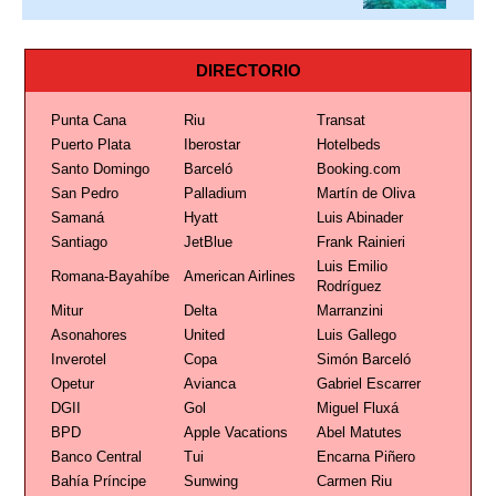
DIRECTORIO
Punta Cana
Riu
Transat
Puerto Plata
Iberostar
Hotelbeds
Santo Domingo
Barceló
Booking.com
San Pedro
Palladium
Martín de Oliva
Samaná
Hyatt
Luis Abinader
Santiago
JetBlue
Frank Rainieri
Luis Emilio
Romana-Bayahíbe
American Airlines
Rodríguez
Mitur
Delta
Marranzini
Asonahores
United
Luis Gallego
Inverotel
Copa
Simón Barceló
Opetur
Avianca
Gabriel Escarrer
DGII
Gol
Miguel Fluxá
BPD
Apple Vacations
Abel Matutes
Banco Central
Tui
Encarna Piñero
Bahía Príncipe
Sunwing
Carmen Riu