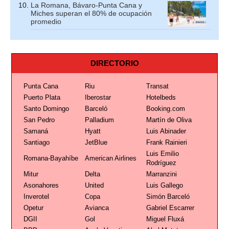
La Romana, Bávaro-Punta Cana y
Miches superan el 80% de ocupación
promedio
DIRECTORIO
Punta Cana
Riu
Transat
Puerto Plata
Iberostar
Hotelbeds
Santo Domingo
Barceló
Booking.com
San Pedro
Palladium
Martín de Oliva
Samaná
Hyatt
Luis Abinader
Santiago
JetBlue
Frank Rainieri
Luis Emilio
Romana-Bayahíbe
American Airlines
Rodríguez
Mitur
Delta
Marranzini
Asonahores
United
Luis Gallego
Inverotel
Copa
Simón Barceló
Opetur
Avianca
Gabriel Escarrer
DGII
Gol
Miguel Fluxá