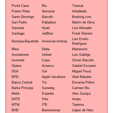
Punta Cana
Riu
Transat
Puerto Plata
Iberostar
Hotelbeds
Santo Domingo
Barceló
Booking.com
San Pedro
Palladium
Martín de Oliva
Samaná
Hyatt
Luis Abinader
Santiago
JetBlue
Frank Rainieri
Luis Emilio
Romana-Bayahíbe
American Airlines
Rodríguez
Mitur
Delta
Marranzini
Asonahores
United
Luis Gallego
Inverotel
Copa
Simón Barceló
Opetur
Avianca
Gabriel Escarrer
DGII
Gol
Miguel Fluxá
BPD
Apple Vacations
Abel Matutes
Banco Central
Tui
Encarna Piñero
Bahía Príncipe
Sunwing
Carmen Riu
Meliá
Expedia
Alex Zozaya
DATE
Fitur
Anato
WTM
ITB
Topresa
BHD
Banreservas
López de Haro