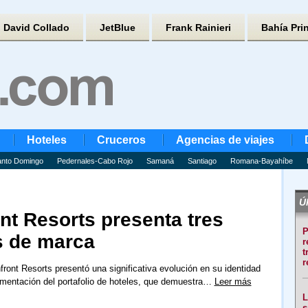
David Collado
JetBlue
Frank Rainieri
Bahía Pri
Hoteles
Cruceros
Agencias de viajes
nto Domingo
Pedernales-Cabo Rojo
Samaná
Santiago
Romana-Bayahíbe
Úl
nt Resorts presenta tres
P
 de marca
r
t
r
front Resorts presentó una significativa evolución en su identidad
mentación del portafolio de hoteles, que demuestra…
Leer más
L
s