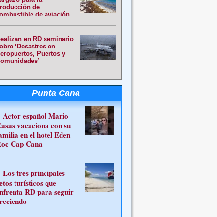
roducción de
ombustible de aviación
ealizan en RD seminario
obre ‘Desastres en
eropuertos, Puertos y
omunidades’
Punta Cana
Actor español Mario
asas vacaciona con su
amilia en el hotel Eden
oc Cap Cana
Los tres principales
etos turísticos que
nfrenta RD para seguir
reciendo