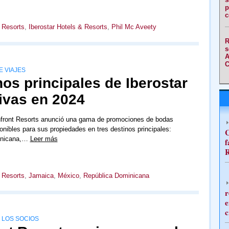
p
c
 Resorts
,
Iberostar Hotels & Resorts
,
Phil Mc Aveety
R
s
A
C
 VIAJES
nos principales de Iberostar
ivas en 2024
hfront Resorts anunció una gama de promociones de bodas
onibles para sus propiedades en tres destinos principales:
C
inicana,…
Leer más
f
R
 Resorts
,
Jamaica
,
México
,
República Dominicana
r
e
c
E LOS SOCIOS