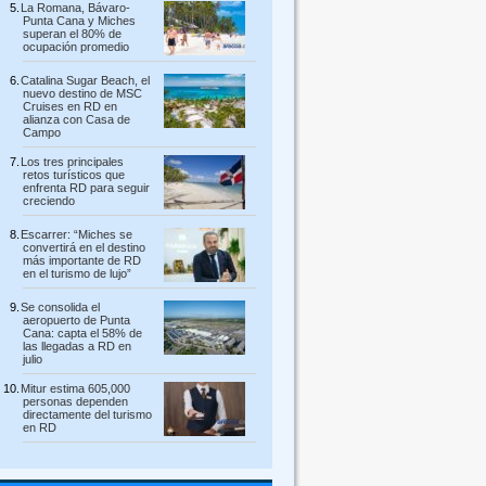
La Romana, Bávaro-
Punta Cana y Miches
superan el 80% de
ocupación promedio
Catalina Sugar Beach, el
nuevo destino de MSC
Cruises en RD en
alianza con Casa de
Campo
Los tres principales
retos turísticos que
enfrenta RD para seguir
creciendo
Escarrer: “Miches se
convertirá en el destino
más importante de RD
en el turismo de lujo”
Se consolida el
aeropuerto de Punta
Cana: capta el 58% de
las llegadas a RD en
julio
Mitur estima 605,000
personas dependen
directamente del turismo
en RD