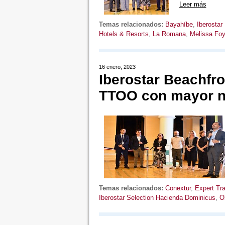
Leer más
Temas relacionados:
Bayahíbe
,
Iberostar
Hotels & Resorts
,
La Romana
,
Melissa Fo
16 enero, 2023
Iberostar Beachfro
TTOO con mayor ni
Temas relacionados:
Conextur
,
Expert Tra
Iberostar Selection Hacienda Dominicus
,
O