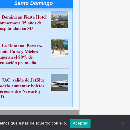
Santo Domingo
Dominican Fiesta Hotel
onmemora 35 años de
ospitalidad en SD
La Romana, Bávaro-
unta Cana y Miches
uperan el 80% de
cupación promedio
JAC: salida de JetBlue
odría aumentar boletos
éreos entre Newark y
RD
Contacto
remos que estás de acuerdo con ello.
Aceptar
ferente