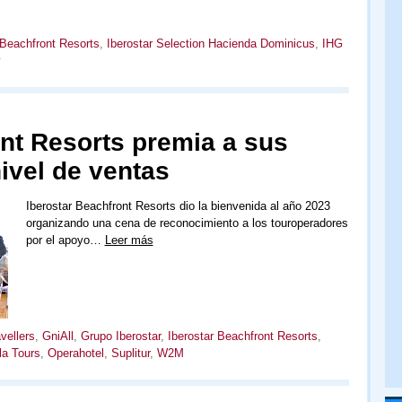
 Beachfront Resorts
,
Iberostar Selection Hacienda Dominicus
,
IHG
y
nt Resorts premia a sus
vel de ventas
Iberostar Beachfront Resorts dio la bienvenida al año 2023
organizando una cena de reconocimiento a los touroperadores
por el apoyo…
Leer más
vellers
,
GniAll
,
Grupo Iberostar
,
Iberostar Beachfront Resorts
,
la Tours
,
Operahotel
,
Suplitur
,
W2M