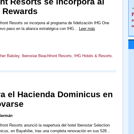
nt Resorts se incorpora al
 Rewards
P
s
front Resorts se incorpora al programa de fidelización IHG One
o
evo paso en la alianza estratégica con IHG…
Leer más
her Balsley
,
Iberostar Beachfront Resorts
,
IHG Hotels & Resorts
,
ra el Hacienda Dominicus en
ovarse
Germán
front Resorts anunció la reapertura del hotel Iberostar Selection
icus, en Bayahíbe, tras una completa renovación en sus 528…