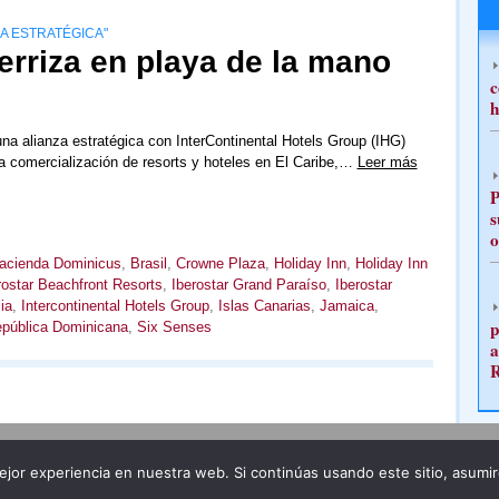
A ESTRATÉGICA"
terriza en playa de la mano
c
h
 una alianza estratégica con InterContinental Hotels Group (IHG)
la comercialización de resorts y hoteles en El Caribe,…
Leer más
P
s
o
Hacienda Dominicus
,
Brasil
,
Crowne Plaza
,
Holiday Inn
,
Holiday Inn
rostar Beachfront Resorts
,
Iberostar Grand Paraíso
,
Iberostar
ia
,
Intercontinental Hotels Group
,
Islas Canarias
,
Jamaica
,
p
pública Dominicana
,
Six Senses
a
Publicidad
Redacción
jor experiencia en nuestra web. Si continúas usando este sitio, asumi
ncia legal
Todos los derechos reservados
Grupo Pre