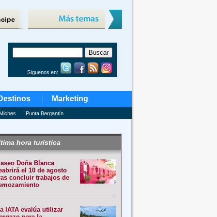
ncipe
Síguenos en:
Destinos
Marketing
Miches
Punta Bergantín
tima hora turística
aseo Doña Blanca
eabrirá el 10 de agosto
ras concluir trabajos de
emozamiento
a IATA evalúa utilizar
argazo para la