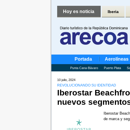
Hoy es noticia
Iberia
Portada
Aerolíneas
Punta Cana-Bávaro
Puerto Plata
Sa
10 julio, 2024
REVOLUCIONANDO SU IDENTIDAD
Iberostar Beachfro
nuevos segmentos
Iberostar Beach
de marca y seg