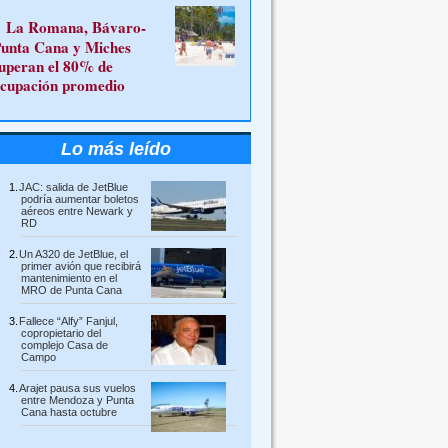
La Romana, Bávaro-
unta Cana y Miches
uperan el 80% de
cupación promedio
Lo más leído
JAC: salida de JetBlue
podría aumentar boletos
aéreos entre Newark y
RD
Un A320 de JetBlue, el
primer avión que recibirá
mantenimiento en el
MRO de Punta Cana
Fallece “Alfy” Fanjul,
copropietario del
complejo Casa de
Campo
Arajet pausa sus vuelos
entre Mendoza y Punta
Cana hasta octubre