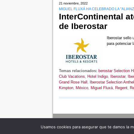
21 noviembre, 2022
MIGUEL FLUXÁ HA CELEBRADO LA "ALIANZ
InterContinental a
de Iberostar
Iberostar sello
para potenciar 
Temas relacionados:
berostar Selection 
Club Vacations
,
Hotel Indigo
,
Iberostar
,
Ibe
Grand Rose Hall
,
Iberostar Selection Anthel
Kimpton
,
México
,
Miguel Fluxá
,
Regent
,
Re
Usamos cookies para asegurar que te damos la me
Adverte