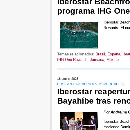
Iberostar Beachfro
programa IHG One
Iberostar Beach
Rewards. El nu
Temas relacionados:
Brasil
,
España
,
Heat
IHG One Rewards
,
Jamaica
,
México
18 enero, 2023
BUSCAN CAPTAR NUEVOS MERCADOS
Iberostar reapertu
Bayahíbe tras ren
Por
Andreina 
Iberostar Beach
Hacienda Domin