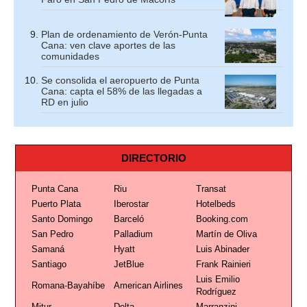
Plan de ordenamiento de Verón-Punta
Cana: ven clave aportes de las
comunidades
Se consolida el aeropuerto de Punta
Cana: capta el 58% de las llegadas a
RD en julio
DIRECTORIO
Punta Cana
Riu
Transat
Puerto Plata
Iberostar
Hotelbeds
Santo Domingo
Barceló
Booking.com
San Pedro
Palladium
Martín de Oliva
Samaná
Hyatt
Luis Abinader
Santiago
JetBlue
Frank Rainieri
Luis Emilio
Romana-Bayahíbe
American Airlines
Rodríguez
Mitur
Delta
Marranzini