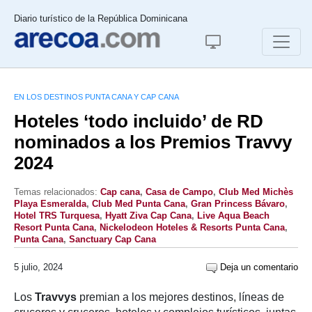
Diario turístico de la República Dominicana
EN LOS DESTINOS PUNTA CANA Y CAP CANA
Hoteles ‘todo incluido’ de RD
nominados a los Premios Travvy
2024
Temas relacionados:
Cap cana
,
Casa de Campo
,
Club Med Michès
Playa Esmeralda
,
Club Med Punta Cana
,
Gran Princess Bávaro
,
Hotel TRS Turquesa
,
Hyatt Ziva Cap Cana
,
Live Aqua Beach
Resort Punta Cana
,
Nickelodeon Hoteles & Resorts Punta Cana
,
Punta Cana
,
Sanctuary Cap Cana
5 julio, 2024
Deja un comentario
Los
Travvys
premian a los mejores destinos, líneas de