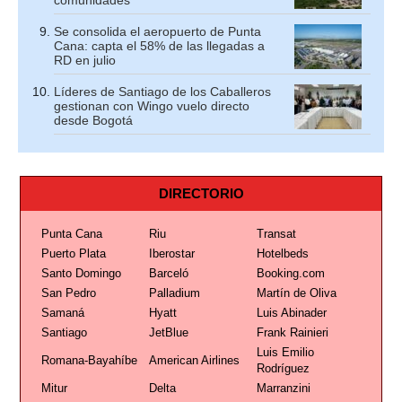
comunidades
Se consolida el aeropuerto de Punta
Cana: capta el 58% de las llegadas a
RD en julio
Líderes de Santiago de los Caballeros
gestionan con Wingo vuelo directo
desde Bogotá
DIRECTORIO
Punta Cana
Riu
Transat
Puerto Plata
Iberostar
Hotelbeds
Santo Domingo
Barceló
Booking.com
San Pedro
Palladium
Martín de Oliva
Samaná
Hyatt
Luis Abinader
Santiago
JetBlue
Frank Rainieri
Luis Emilio
Romana-Bayahíbe
American Airlines
Rodríguez
Mitur
Delta
Marranzini