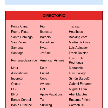
DIRECTORIO
Punta Cana
Riu
Transat
Puerto Plata
Iberostar
Hotelbeds
Santo Domingo
Barceló
Booking.com
San Pedro
Palladium
Martín de Oliva
Samaná
Hyatt
Luis Abinader
Santiago
JetBlue
Frank Rainieri
Luis Emilio
Romana-Bayahíbe
American Airlines
Rodríguez
Mitur
Delta
Marranzini
Asonahores
United
Luis Gallego
Inverotel
Copa
Simón Barceló
Opetur
Avianca
Gabriel Escarrer
DGII
Gol
Miguel Fluxá
BPD
Apple Vacations
Abel Matutes
Banco Central
Tui
Encarna Piñero
Bahía Príncipe
Sunwing
Carmen Riu