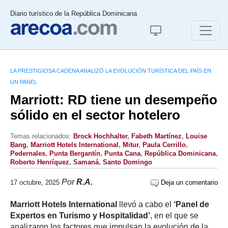
Diario turístico de la República Dominicana
LA PRESTIGIOSA CADENA ANALIZÓ LA EVOLUCIÓN TURÍSTICA DEL PAÍS EN
UN PANEL
Marriott: RD tiene un desempeño
sólido en el sector hotelero
Temas relacionados:
Brock Hochhalter
,
Fabeth Martínez
,
Louise
Bang
,
Marriott Hotels International
,
Mitur
,
Paula Cerrillo
,
Pedernales
,
Punta Bergantín
,
Punta Cana
,
República Dominicana
,
Roberto Henríquez
,
Samaná
,
Santo Domingo
Por
R.A.
17 octubre, 2025
Deja un comentario
Marriott Hotels International
llevó a cabo el
‘
Panel de
Expertos en Turismo y Hospitalidad’
, en el que se
analizaron los factores que impulsan la evolución de la