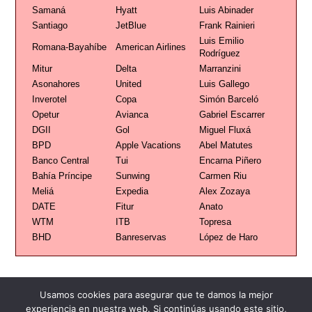
Samaná
Hyatt
Luis Abinader
Santiago
JetBlue
Frank Rainieri
Luis Emilio
Romana-Bayahíbe
American Airlines
Rodríguez
Mitur
Delta
Marranzini
Asonahores
United
Luis Gallego
Inverotel
Copa
Simón Barceló
Opetur
Avianca
Gabriel Escarrer
DGII
Gol
Miguel Fluxá
BPD
Apple Vacations
Abel Matutes
Banco Central
Tui
Encarna Piñero
Bahía Príncipe
Sunwing
Carmen Riu
Meliá
Expedia
Alex Zozaya
DATE
Fitur
Anato
WTM
ITB
Topresa
BHD
Banreservas
López de Haro
Usamos cookies para asegurar que te damos la mejor
experiencia en nuestra web. Si continúas usando este sitio,