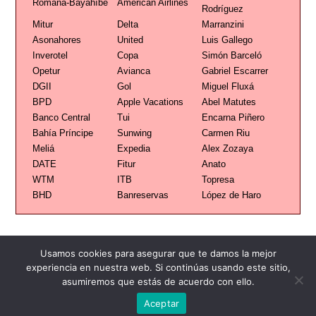
Romana-Bayahíbe
American Airlines
Rodríguez
Mitur
Delta
Marranzini
Asonahores
United
Luis Gallego
Inverotel
Copa
Simón Barceló
Opetur
Avianca
Gabriel Escarrer
DGII
Gol
Miguel Fluxá
BPD
Apple Vacations
Abel Matutes
Banco Central
Tui
Encarna Piñero
Bahía Príncipe
Sunwing
Carmen Riu
Meliá
Expedia
Alex Zozaya
DATE
Fitur
Anato
WTM
ITB
Topresa
BHD
Banreservas
López de Haro
Usamos cookies para asegurar que te damos la mejor
experiencia en nuestra web. Si continúas usando este sitio,
asumiremos que estás de acuerdo con ello.
Publicidad
Redacción
Contacto
Aceptar
Advertencia legal
Todos los derechos reservados
Grupo Preferente