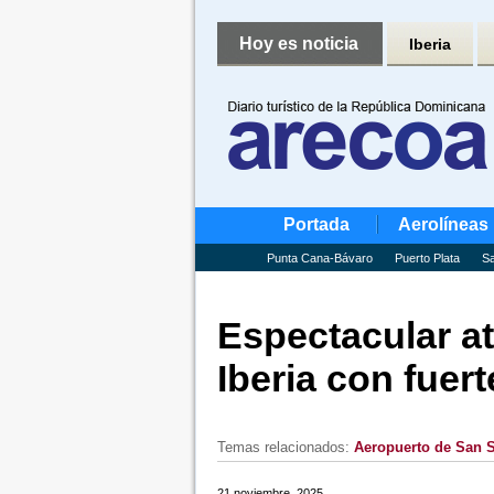
Hoy es noticia
Iberia
Portada
Aerolíneas
Punta Cana-Bávaro
Puerto Plata
Sa
Espectacular at
Iberia con fuer
Temas relacionados:
Aeropuerto de San S
21 noviembre, 2025