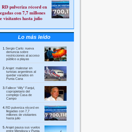
RD pulveriza récord en
legadas con 7,7 millones
e visitantes hasta julio
Lo más leído
Sergio Carlo: nueva
denuncia sobre
restricciones al acceso
público a playas
Arajet: malestar en
turistas argentinos al
quedar varados en
Punta Cana
Fallece “Alfy” Fanjul,
copropietario del
complejo Casa de
Campo
RD pulveriza récord en
llegadas con 7,7
millones de visitantes
hasta julio
Arajet pausa sus vuelos
entre Mendoza y Punta