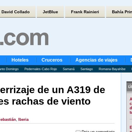
David Collado
JetBlue
Frank Rainieri
Bahía Pri
Hoteles
Cruceros
Agencias de viajes
nto Domingo
Pedernales-Cabo Rojo
Samaná
Santiago
Romana-Bayahíbe
errizaje de un A319 de
Úl
tes rachas de viento
A
c
d
t
ebastián
,
Iberia
E
Deja un comentario
e