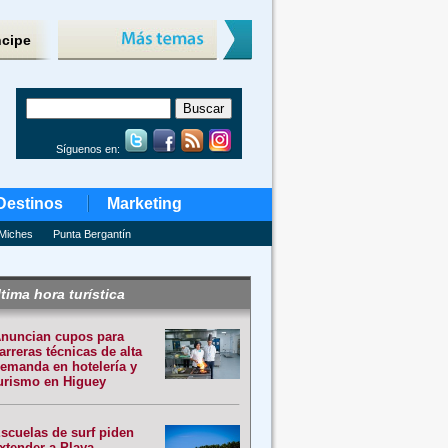
ncipe
Síguenos en:
Destinos
Marketing
Miches
Punta Bergantín
tima hora turística
nuncian cupos para
arreras técnicas de alta
emanda en hotelería y
urismo en Higuey
scuelas de surf piden
xtender a Playa