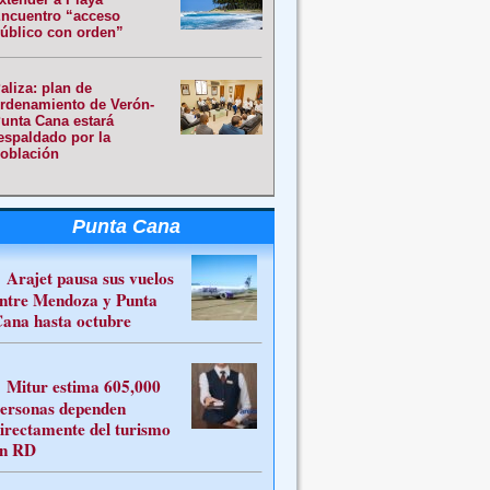
ncuentro “acceso
úblico con orden”
aliza: plan de
rdenamiento de Verón-
unta Cana estará
espaldado por la
oblación
Punta Cana
Arajet pausa sus vuelos
ntre Mendoza y Punta
ana hasta octubre
Mitur estima 605,000
ersonas dependen
irectamente del turismo
n RD