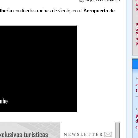
E
p
Iberia
con fuertes rachas de viento, en el
Aeropuerto de
P
o
P
r
p
e
C
p
d
e