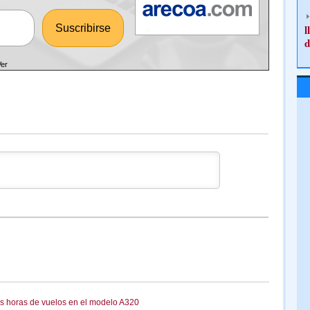
l
d
Ver
ás horas de vuelos en el modelo A320