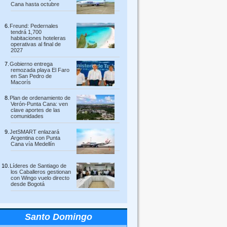
Cana hasta octubre
Freund: Pedernales
tendrá 1,700
habitaciones hoteleras
operativas al final de
2027
Gobierno entrega
remozada playa El Faro
en San Pedro de
Macorís
Plan de ordenamiento de
Verón-Punta Cana: ven
clave aportes de las
comunidades
JetSMART enlazará
Argentina con Punta
Cana vía Medellín
Líderes de Santiago de
los Caballeros gestionan
con Wingo vuelo directo
desde Bogotá
Santo Domingo