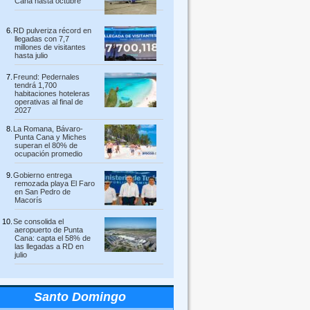
Cana hasta octubre
RD pulveriza récord en
llegadas con 7,7
millones de visitantes
hasta julio
Freund: Pedernales
tendrá 1,700
habitaciones hoteleras
operativas al final de
2027
La Romana, Bávaro-
Punta Cana y Miches
superan el 80% de
ocupación promedio
Gobierno entrega
remozada playa El Faro
en San Pedro de
Macorís
Se consolida el
aeropuerto de Punta
Cana: capta el 58% de
las llegadas a RD en
julio
Santo Domingo