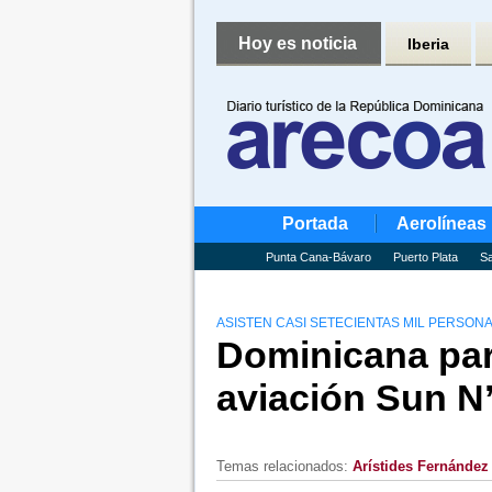
Hoy es noticia
Iberia
Portada
Aerolíneas
Punta Cana-Bávaro
Puerto Plata
Sa
ASISTEN CASI SETECIENTAS MIL PERSON
Dominicana part
aviación Sun N
Temas relacionados:
Arístides Fernández