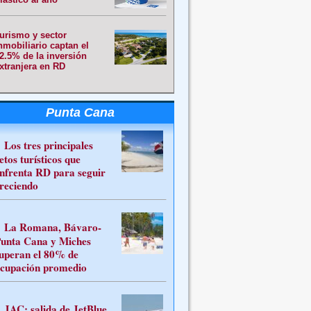
urismo y sector
nmobiliario captan el
2.5% de la inversión
xtranjera en RD
Punta Cana
Los tres principales
etos turísticos que
nfrenta RD para seguir
reciendo
La Romana, Bávaro-
unta Cana y Miches
uperan el 80% de
cupación promedio
JAC: salida de JetBlue