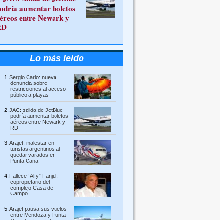
odría aumentar boletos
éreos entre Newark y
RD
Lo más leído
Sergio Carlo: nueva
denuncia sobre
restricciones al acceso
público a playas
JAC: salida de JetBlue
podría aumentar boletos
aéreos entre Newark y
RD
Arajet: malestar en
turistas argentinos al
quedar varados en
Punta Cana
Fallece “Alfy” Fanjul,
copropietario del
complejo Casa de
Campo
Arajet pausa sus vuelos
entre Mendoza y Punta