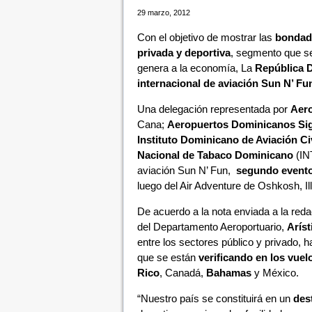
29 marzo, 2012
Con el objetivo de mostrar las
bondade
privada y deportiva
, segmento que se
genera a la economía, La
República 
internacional de aviación Sun N’ Fu
Una delegación representada por
Aero
Cana;
Aeropuertos Dominicanos Sig
Instituto Dominicano de Aviación Civ
Nacional de Tabaco Dominicano
(INT
aviación Sun N’ Fun,
segundo evento
luego del Air Adventure de Oshkosh, Ill
De acuerdo a la nota enviada a la red
del Departamento Aeroportuario,
Arís
entre los sectores público y privado, h
que se están
verificando en los vuel
Rico
, Canadá,
Bahamas
y México.
“Nuestro país se constituirá en un
dest