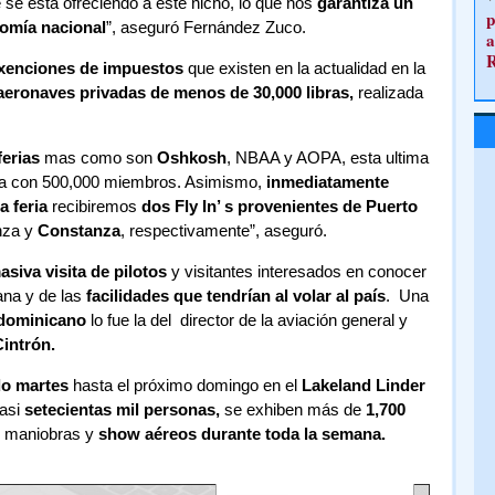
e se está ofreciendo a este nicho, lo que nos
garantiza un
p
omía nacional
”, aseguró Fernández Zuco.
a
exenciones de impuestos
que existen en la actualidad en la
aeronaves privadas de menos de 30,000 libras,
realizada
ferias
mas como son
Oshkosh
, NBAA y AOPA, esta ultima
enta con 500,000 miembros. Asimismo,
inmediatamente
a feria
recibiremos
dos Fly In’ s provenientes de Puerto
nza y
Constanza
, respectivamente”, aseguró.
asiva visita de pilotos
y visitantes interesados en conocer
ana y de las
facilidades que tendrían al volar al país
. Una
dominicano
lo fue la del director de la aviación general y
intrón.
do martes
hasta el próximo domingo en el
Lakeland Linder
casi
setecientas mil personas,
se exhiben más de
1,700
n maniobras y
show aéreos durante toda la semana.