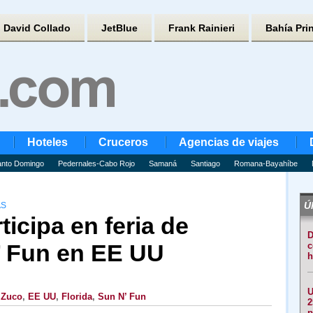
David Collado
JetBlue
Frank Rainieri
Bahía Pri
Hoteles
Cruceros
Agencias de viajes
nto Domingo
Pedernales-Cabo Rojo
Samaná
Santiago
Romana-Bayahíbe
Úl
AS
icipa en feria de
D
’ Fun en EE UU
c
h
U
 Zuco
,
EE UU
,
Florida
,
Sun N’ Fun
2
p