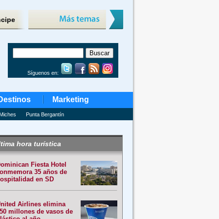
ncipe
Síguenos en:
Destinos
Marketing
Miches
Punta Bergantín
tima hora turística
ominican Fiesta Hotel
onmemora 35 años de
ospitalidad en SD
nited Airlines elimina
50 millones de vasos de
lástico al año