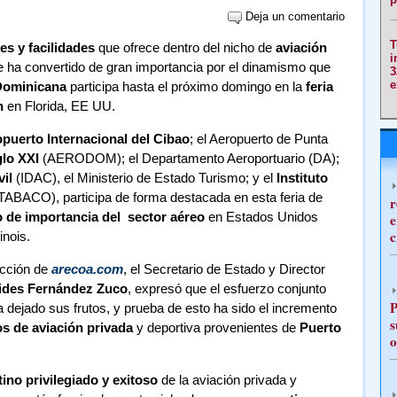
Deja un comentario
T
s y facilidades
que ofrece dentro del nicho de
aviación
i
 ha convertido de gran importancia por el dinamismo que
3
e
Dominicana
participa hasta el próximo domingo en la
feria
n
en Florida, EE UU.
puerto Internacional del Cibao
; el Aeropuerto de Punta
lo XXI
(AERODOM); el Departamento Aeroportuario (DA);
il
(IDAC), el Ministerio de Estado Turismo; y el
Instituto
ABACO), participa de forma destacada en esta feria de
r
 de importancia del sector aéreo
en Estados Unidos
e
c
inois.
acción de
arecoa.com
, el Secretario de Estado y Director
tides Fernández Zuco
, expresó que el esfuerzo conjunto
P
a dejado sus frutos, y prueba de esto ha sido el incremento
s
os de aviación privada
y deportiva provenientes de
Puerto
o
ino privilegiado y exitoso
de la aviación privada y