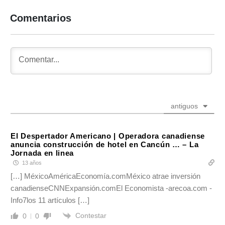
Comentarios
antiguos
El Despertador Americano | Operadora canadiense
anuncia construcción de hotel en Cancún … – La
Jornada en linea
13 años
[…] MéxicoAméricaEconomía.comMéxico atrae inversión
canadienseCNNExpansión.comEl Economista -arecoa.com -
Info7los 11 artículos […]
Contestar
0
0