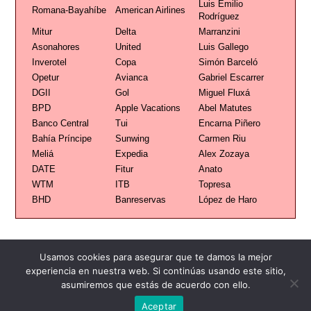
Luis Emilio
Romana-Bayahíbe
American Airlines
Rodríguez
Mitur
Delta
Marranzini
Asonahores
United
Luis Gallego
Inverotel
Copa
Simón Barceló
Opetur
Avianca
Gabriel Escarrer
DGII
Gol
Miguel Fluxá
BPD
Apple Vacations
Abel Matutes
Banco Central
Tui
Encarna Piñero
Bahía Príncipe
Sunwing
Carmen Riu
Meliá
Expedia
Alex Zozaya
DATE
Fitur
Anato
WTM
ITB
Topresa
BHD
Banreservas
López de Haro
Usamos cookies para asegurar que te damos la mejor
experiencia en nuestra web. Si continúas usando este sitio,
asumiremos que estás de acuerdo con ello.
Publicidad
Redacción
Contacto
Aceptar
Advertencia legal
Todos los derechos reservados