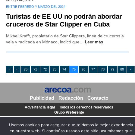
ENTRE FEBRERO Y MARZO DEL 2014
Turistas de EE UU no podrán abordar
cruceros de Star Clipper en Cuba
Mikael Krafft, propietario de Star Clippers, línea de cruceros a
vela y radicada en Mónaco, indicó que…
Leer más
«
‹
70
71
72
73
74
75
76
77
78
79
80
›
Publicidad
Redacción
Contacto
Advertencia legal
Todos los derechos reservados
Grupo Preferente
Usamos cookies para asegurar que te damos la mejor experiencia
en nuestra web. Si continúas usando este sitio, asumiremos que