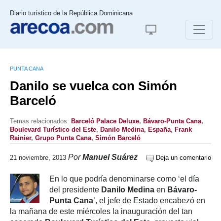
Diario turístico de la República Dominicana
PUNTA CANA
Danilo se vuelca con Simón
Barceló
Temas relacionados:
Barceló Palace Deluxe
,
Bávaro-Punta Cana
,
Boulevard Turístico del Este
,
Danilo Medina
,
España
,
Frank
Rainier
,
Grupo Punta Cana
,
Simón Barceló
Por
Manuel Suárez
21 noviembre, 2013
Deja un comentario
En lo que podría denominarse como ‘el día
del presidente
Danilo Medina
en
Bávaro-
Punta Cana
’, el jefe de Estado encabezó en
la mañana de este miércoles la inauguración del tan