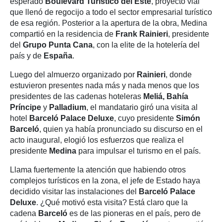
esperado
Boulevard Turístico del Este
, proyecto vial
que llenó de regocijo a todo el sector empresarial turístico
de esa región. Posterior a la apertura de la obra, Medina
compartió en la residencia de
Frank Rainieri
, presidente
del
Grupo Punta Cana
, con la elite de la hotelería del
país y de
España
.
Luego del almuerzo organizado por
Rainieri
, donde
estuvieron presentes nada más y nada menos que los
presidentes de las cadenas hoteleras
Meliá, Bahía
Príncipe
y
Palladium
, el mandatario giró una visita al
hotel
Barceló Palace Deluxe
, cuyo presidente
Simón
Barceló
, quien ya había pronunciado su discurso en el
acto inaugural, elogió los esfuerzos que realiza el
presidente
Medina
para impulsar el turismo en el país.
Llama fuertemente la atención que habiendo otros
complejos turísticos en la zona, el jefe de Estado haya
decidido visitar las instalaciones del
Barceló Palace
Deluxe
. ¿Qué motivó esta visita? Está claro que la
cadena
Barceló
es de las pioneras en el país, pero de