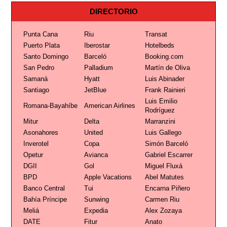
DIRECTORIO
Punta Cana
Riu
Transat
Puerto Plata
Iberostar
Hotelbeds
Santo Domingo
Barceló
Booking.com
San Pedro
Palladium
Martín de Oliva
Samaná
Hyatt
Luis Abinader
Santiago
JetBlue
Frank Rainieri
Luis Emilio
Romana-Bayahíbe
American Airlines
Rodríguez
Mitur
Delta
Marranzini
Asonahores
United
Luis Gallego
Inverotel
Copa
Simón Barceló
Opetur
Avianca
Gabriel Escarrer
DGII
Gol
Miguel Fluxá
BPD
Apple Vacations
Abel Matutes
Banco Central
Tui
Encarna Piñero
Bahía Príncipe
Sunwing
Carmen Riu
Meliá
Expedia
Alex Zozaya
DATE
Fitur
Anato