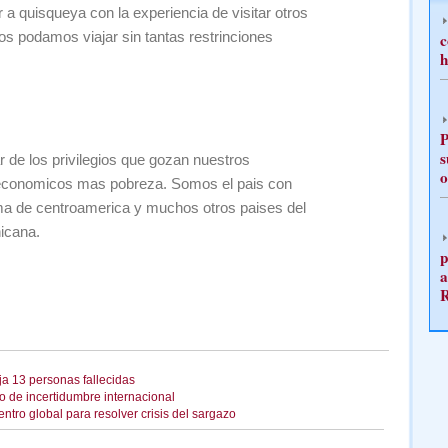
 a quisqueya con la experiencia de visitar otros
os podamos viajar sin tantas restrinciones
c
h
P
s
 de los privilegios que gozan nuestros
o
economicos mas pobreza. Somos el pais con
a de centroamerica y muchos otros paises del
icana.
p
a
eja 13 personas fallecidas
io de incertidumbre internacional
tro global para resolver crisis del sargazo