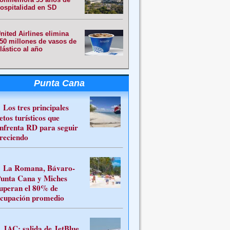
ospitalidad en SD
nited Airlines elimina
50 millones de vasos de
lástico al año
Punta Cana
Los tres principales
etos turísticos que
nfrenta RD para seguir
reciendo
La Romana, Bávaro-
unta Cana y Miches
uperan el 80% de
cupación promedio
JAC: salida de JetBlue