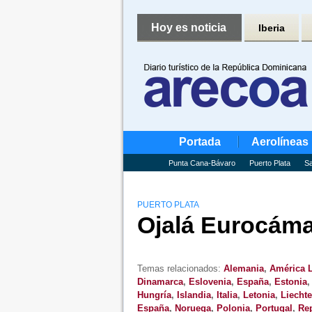
Hoy es noticia
Iberia
Portada
Aerolíneas
Punta Cana-Bávaro
Puerto Plata
Sa
PUERTO PLATA
Ojalá Eurocámar
Temas relacionados:
Alemania
,
América L
Dinamarca
,
Eslovenia
,
España
,
Estonia
Hungría
,
Islandia
,
Italia
,
Letonia
,
Liechte
España
,
Noruega
,
Polonia
,
Portugal
,
Re