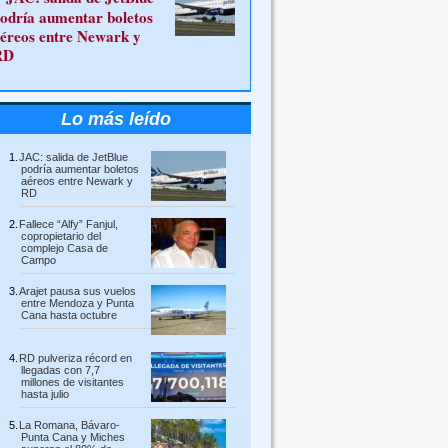
odría aumentar boletos
éreos entre Newark y
RD
Lo más leído
JAC: salida de JetBlue
podría aumentar boletos
aéreos entre Newark y
RD
Fallece “Alfy” Fanjul,
copropietario del
complejo Casa de
Campo
Arajet pausa sus vuelos
entre Mendoza y Punta
Cana hasta octubre
RD pulveriza récord en
llegadas con 7,7
millones de visitantes
hasta julio
La Romana, Bávaro-
Punta Cana y Miches