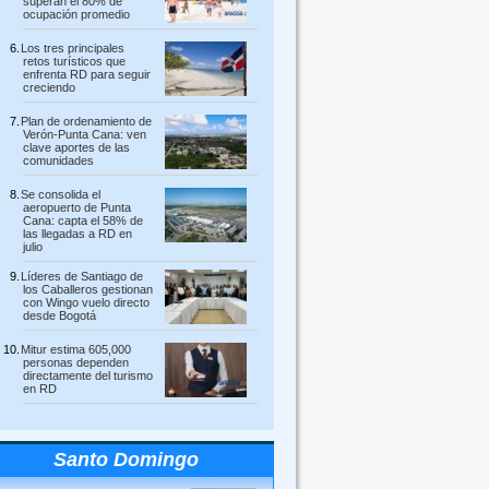
superan el 80% de
ocupación promedio
Los tres principales
retos turísticos que
enfrenta RD para seguir
creciendo
Plan de ordenamiento de
Verón-Punta Cana: ven
clave aportes de las
comunidades
Se consolida el
aeropuerto de Punta
Cana: capta el 58% de
las llegadas a RD en
julio
Líderes de Santiago de
los Caballeros gestionan
con Wingo vuelo directo
desde Bogotá
Mitur estima 605,000
personas dependen
directamente del turismo
en RD
Santo Domingo