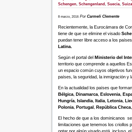
Schengen
,
Schengenland
,
Suecia
,
Suiz
Por
Carmeli Clemente
8 marzo, 2016
Recientemente, la Eurocámara de Come
tiene de que se elimine el visado
Sche
puedan tener libre acceso a los paíse
Latina.
Según el portal del
Ministerio del Int
territorio que comprende a aquellos E
un espacio común cuyos objetivos fund
países, la seguridad, la inmigración y l
En la actualidad los países que forman
Bélgica
,
Dinamarca
,
Eslovenia
,
Esp
Hungría
,
Islandia
,
Italia
,
Letonia
,
Lie
Polonia
,
Portugal
,
República Checa
,
El hecho de que a los dominicanos se
limitaciones que tenemos los criollos p
optar por algún visado está, incluso, e