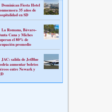
Dominican Fiesta Hotel
onmemora 35 años de
ospitalidad en SD
La Romana, Bávaro-
unta Cana y Miches
uperan el 80% de
cupación promedio
JAC: salida de JetBlue
odría aumentar boletos
éreos entre Newark y
RD