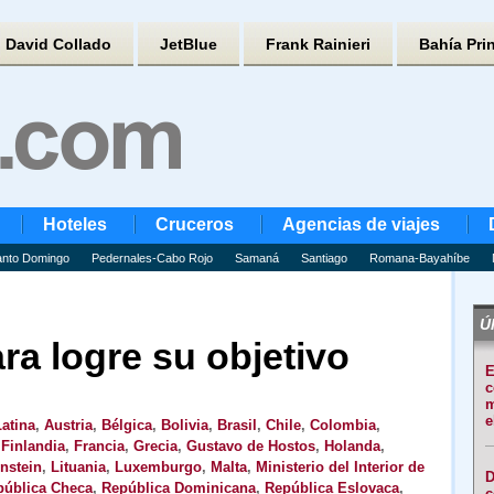
David Collado
JetBlue
Frank Rainieri
Bahía Pri
Hoteles
Cruceros
Agencias de viajes
nto Domingo
Pedernales-Cabo Rojo
Samaná
Santiago
Romana-Bayahíbe
Úl
a logre su objetivo
E
c
m
e
atina
,
Austria
,
Bélgica
,
Bolivia
,
Brasil
,
Chile
,
Colombia
,
,
Finlandia
,
Francia
,
Grecia
,
Gustavo de Hostos
,
Holanda
,
nstein
,
Lituania
,
Luxemburgo
,
Malta
,
Ministerio del Interior de
D
pública Checa
,
República Dominicana
,
República Eslovaca
,
c