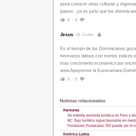
pena conocer otras culturas y regresar
paises , ya es juzto que los dominican
0
0
Jesus
10 años
Es el tiempo de los Dominicanos gozar
hermanos latinos con menos indices 
mas crecimiento economico por encim
area.Apoyemos la Eurocamara Domin
0
0
Noticias relacionadas
Alemania
Se estrella avioneta turística en Perú y d
BC: flujo turístico sigue favorable en med
Fundación Puntacana: RD puede ser el cen
América Latina