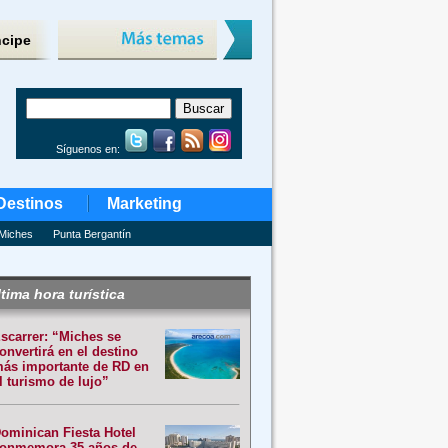
ncipe
Síguenos en:
Destinos
Marketing
Miches
Punta Bergantín
tima hora turística
scarrer: “Miches se
onvertirá en el destino
ás importante de RD en
l turismo de lujo”
ominican Fiesta Hotel
onmemora 35 años de