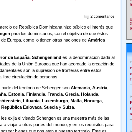
a
h
2 comentarios
U
2
rcio de República Dominicana hizo público el interés que
p
ngen
para los dominicanos, con el objetivo de que éstos
s de Europa, como lo tienen otras naciones de
América
erior de España, Schengenland
es la denominación dada al
stados de la Unión Europea que han acordado la creación de
r
amentales son la supresión de fronteras entre estos
e
a libre circulación de personas.
c
 parte del territorio de Schengen son
Alemania
,
Austria
,
aña
,
Estonia
,
Finlandia
,
Francia
,
Grecia
,
Holanda
,
chtenstein
,
Lituania
,
Luxemburgo
,
Malta
,
Noruega
,
P
República Eslovaca
,
Suecia
y
Suiza
.
s
o
 les exija el visado Schengen es una muestra más de las
ara viajar a otras partes del mundo, y en los requisitos para
l poseer bienes que nos aten a nuestro territorio. Este es