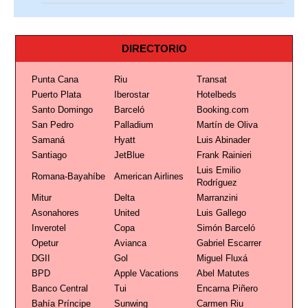
DIRECTORIO
Punta Cana
Riu
Transat
Puerto Plata
Iberostar
Hotelbeds
Santo Domingo
Barceló
Booking.com
San Pedro
Palladium
Martín de Oliva
Samaná
Hyatt
Luis Abinader
Santiago
JetBlue
Frank Rainieri
Luis Emilio
Romana-Bayahíbe
American Airlines
Rodríguez
Mitur
Delta
Marranzini
Asonahores
United
Luis Gallego
Inverotel
Copa
Simón Barceló
Opetur
Avianca
Gabriel Escarrer
DGII
Gol
Miguel Fluxá
BPD
Apple Vacations
Abel Matutes
Banco Central
Tui
Encarna Piñero
Bahía Príncipe
Sunwing
Carmen Riu