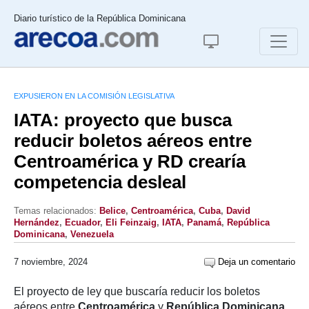
Diario turístico de la República Dominicana
EXPUSIERON EN LA COMISIÓN LEGISLATIVA
IATA: proyecto que busca
reducir boletos aéreos entre
Centroamérica y RD crearía
competencia desleal
Temas relacionados:
Belice
,
Centroamérica
,
Cuba
,
David
Hernández
,
Ecuador
,
Eli Feinzaig
,
IATA
,
Panamá
,
República
Dominicana
,
Venezuela
7 noviembre, 2024
Deja un comentario
El proyecto de ley que buscaría reducir los boletos
aéreos entre
Centroamérica
y
República Dominicana
,