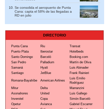
Se consolida el aeropuerto de Punta
Cana: capta el 58% de las llegadas a
RD en julio
DIRECTORIO
Punta Cana
Riu
Transat
Puerto Plata
Iberostar
Hotelbeds
Santo Domingo
Barceló
Booking.com
San Pedro
Palladium
Martín de Oliva
Samaná
Hyatt
Luis Abinader
Santiago
JetBlue
Frank Rainieri
Luis Emilio
Romana-Bayahíbe
American Airlines
Rodríguez
Mitur
Delta
Marranzini
Asonahores
United
Luis Gallego
Inverotel
Copa
Simón Barceló
Opetur
Avianca
Gabriel Escarrer