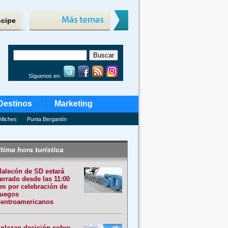
ncipe
Síguenos en:
Destinos
Marketing
Miches
Punta Bergantín
tima hora turística
alecón de SD estará
errado desde las 11:00
m por celebración de
uegos
entroamericanos
plazan decisión sobre