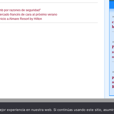
bnb por razones de seguridad”
rcado francés de cara al próximo verano
nicio a Almare Resort by Hilton
c
h
P
s
o
p
a
Publicidad
Redacción
jor experiencia en nuestra web. Si continúas usando este sitio, asumi
ncia legal
Todos los derechos reservados
Grupo Pre