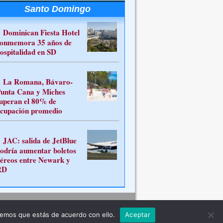
Santo Domingo
Dominican Fiesta Hotel
onmemora 35 años de
ospitalidad en SD
La Romana, Bávaro-
unta Cana y Miches
uperan el 80% de
cupación promedio
JAC: salida de JetBlue
odría aumentar boletos
éreos entre Newark y
RD
Contacto
remos que estás de acuerdo con ello.
Aceptar
ferente