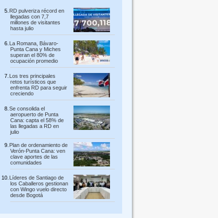
RD pulveriza récord en
llegadas con 7,7
millones de visitantes
hasta julio
La Romana, Bávaro-
Punta Cana y Miches
superan el 80% de
ocupación promedio
Los tres principales
retos turísticos que
enfrenta RD para seguir
creciendo
Se consolida el
aeropuerto de Punta
Cana: capta el 58% de
las llegadas a RD en
julio
Plan de ordenamiento de
Verón-Punta Cana: ven
clave aportes de las
comunidades
Líderes de Santiago de
los Caballeros gestionan
con Wingo vuelo directo
desde Bogotá