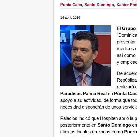
Punta Cana
,
Santo Domingo
,
Xabier Pac
14 abril, 2016
El
Grupo 
“Dominica
presentar 
médicos o
así como 
y emplead
De acuer
República 
realizará 
Paradisus Palma Real
en
Punta Can
apoyo a su actividad, de forma que to
necesidad dispondrán de unos servicio
Palacios indicó que Hospiten abrió la p
posteriormente en
Santo Domingo
en
clínicas locales en zonas como
Puert