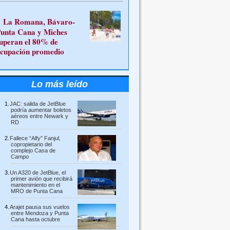
La Romana, Bávaro-
unta Cana y Miches
uperan el 80% de
cupación promedio
Lo más leído
JAC: salida de JetBlue
podría aumentar boletos
aéreos entre Newark y
RD
Fallece “Alfy” Fanjul,
copropietario del
complejo Casa de
Campo
Un A320 de JetBlue, el
primer avión que recibirá
mantenimiento en el
MRO de Punta Cana
Arajet pausa sus vuelos
entre Mendoza y Punta
Cana hasta octubre