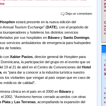
p
ios
V
e
Deja un comentario
Hospiten
estará presente en la nueva edición del
C
n
n Annual Tourism Exchange” (
DATE
), con el propósito de
C
a touroperadores y hoteleros los distintos servicios
c
fertados por sus hospitales en
Bávaro
y
Santo Domingo
,
sus servicios ambulatorios de emergencia para huéspedes
os de hoteles.
do con
Xabier Pacios
, director general de Hospiten para
Dominicana, la participación del grupo en el evento que se
C
del 19 al 21 de abril en el Centro de Convenciones del
Hotel
f
a
, es “para dar a conocer a la industria turística nuestro
R
dos los visitantes que vengan al país sepan que en caso de
s médicos de calidad”.
rimera clínica en el país en el 2000 en
Bávaro
y
r
 el 2002. “Asimismo hemos cerrado acuerdos con otras
e
c
o Plata
y
Las Terrenas
, acompañando la expansión del