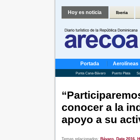
Hoy es noticia
Iberia
Portada
Aerolíneas
Punta Cana-Bávaro
Puerto Plata
Sa
“Participaremo
conocer a la ind
apoyo a su acti
Temas relacionados:
Bávaro
,
Date 2016
,
H