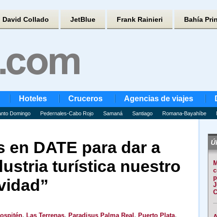
David Collado
JetBlue
Frank Rainieri
Bahía Pri
Hoteles
Cruceros
Agencias de viajes
nto Domingo
Pedernales-Cabo Rojo
Samaná
Santiago
Romana-Bayahíbe
s en DATE para dar a
Úl
ustria turística nuestro
M
c
p
vidad”
J
C
ospitén
,
Las Terrenas
,
Paradisus Palma Real
,
Puerto Plata
,
A