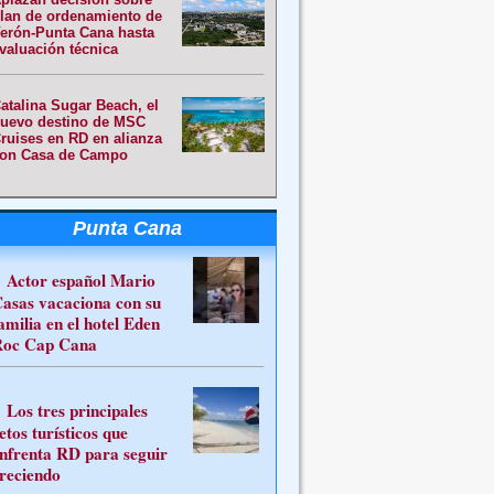
lan de ordenamiento de
erón-Punta Cana hasta
valuación técnica
atalina Sugar Beach, el
uevo destino de MSC
ruises en RD en alianza
on Casa de Campo
Punta Cana
Actor español Mario
asas vacaciona con su
amilia en el hotel Eden
oc Cap Cana
Los tres principales
etos turísticos que
nfrenta RD para seguir
reciendo