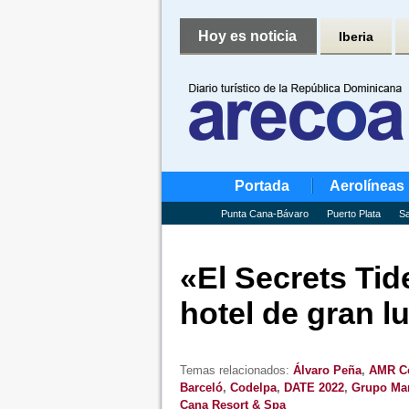
Hoy es noticia
Iberia
Portada
Aerolíneas
Punta Cana-Bávaro
Puerto Plata
Sa
«El Secrets Ti
hotel de gran l
Temas relacionados:
Álvaro Peña
,
AMR Co
Barceló
,
Codelpa
,
DATE 2022
,
Grupo Mar
Cana Resort & Spa