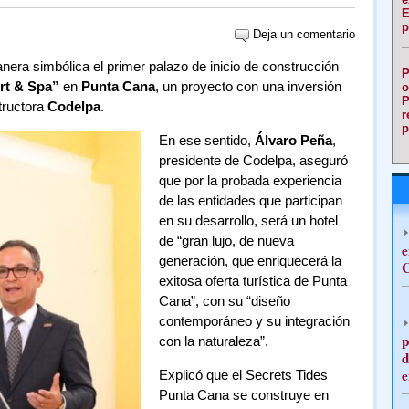
E
p
Deja un comentario
nera simbólica el primer palazo de inicio de construcción
P
rt & Spa”
en
Punta Cana
, un proyecto con una inversión
o
P
tructora
Codelpa
.
r
p
En ese sentido,
Álvaro Peña
,
presidente de Codelpa, aseguró
que por la probada experiencia
de las entidades que participan
en su desarrollo, será un hotel
de “gran lujo, de nueva
e
generación, que enriquecerá la
C
exitosa oferta turística de Punta
Cana”, con su “diseño
contemporáneo y su integración
p
con la naturaleza”.
d
e
Explicó que el Secrets Tides
Punta Cana se construye en