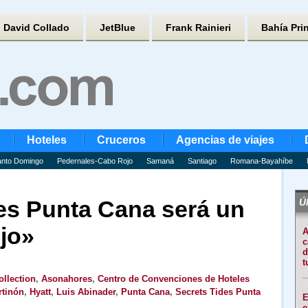
David Collado
JetBlue
Frank Rainieri
Bahía Pri
Hoteles
Cruceros
Agencias de viajes
nto Domingo
Pedernales-Cabo Rojo
Samaná
Santiago
Romana-Bayahíbe
des Punta Cana será un
Úl
ujo»
A
c
d
t
llection
,
Asonahores
,
Centro de Convenciones de Hoteles
tinón
,
Hyatt
,
Luis Abinader
,
Punta Cana
,
Secrets Tides Punta
E
e