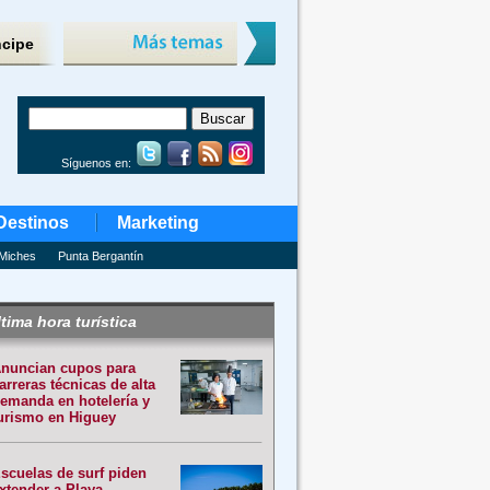
ncipe
Síguenos en:
Destinos
Marketing
Miches
Punta Bergantín
tima hora turística
nuncian cupos para
arreras técnicas de alta
emanda en hotelería y
urismo en Higuey
scuelas de surf piden
xtender a Playa