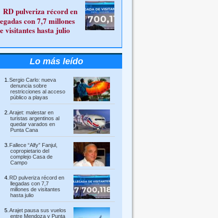
RD pulveriza récord en
legadas con 7,7 millones
e visitantes hasta julio
Lo más leído
Sergio Carlo: nueva
denuncia sobre
restricciones al acceso
público a playas
Arajet: malestar en
turistas argentinos al
quedar varados en
Punta Cana
Fallece “Alfy” Fanjul,
copropietario del
complejo Casa de
Campo
RD pulveriza récord en
llegadas con 7,7
millones de visitantes
hasta julio
Arajet pausa sus vuelos
entre Mendoza y Punta