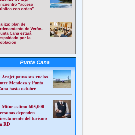
ncuentro “acceso
úblico con orden”
aliza: plan de
rdenamiento de Verón-
unta Cana estará
espaldado por la
oblación
Punta Cana
Arajet pausa sus vuelos
ntre Mendoza y Punta
ana hasta octubre
Mitur estima 605,000
ersonas dependen
irectamente del turismo
n RD