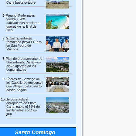
Cana hasta octubre
Freund: Pedernales
tendrá 1,700
habitaciones hoteleras
operativas al final de
2027
Gobierno entrega
remozada playa El Faro
en San Pedro de
Macorís
Plan de ordenamiento de
Verón-Punta Cana: ven
clave aportes de las
comunidades
Líderes de Santiago de
los Caballeros gestionan
con Wingo vuelo directo
desde Bogotá
Se consolida el
aeropuerto de Punta
Cana: capta el 58% de
las llegadas a RD en
julio
Santo Domingo