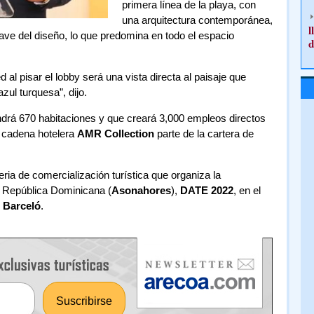
primera línea de la playa, con
una arquitectura contemporánea,
l
lave del diseño, lo que predomina en todo el espacio
d
al pisar el lobby será una vista directa al paisaje que
zul turquesa”, dijo.
ndrá 670 habitaciones y que creará 3,000 empleos directos
a cadena hotelera
AMR Collection
parte de la cartera de
feria de comercialización turística que organiza la
a República Dominicana (
Asonahores
),
DATE 2022
, en el
 Barceló
.